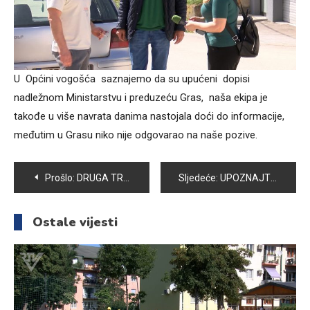
U Općini vogošća saznajemo da su upućeni dopisi
nadležnom Ministarstvu i preduzeću Gras, naša ekipa je
takođe u više navrata danima nastojala doći do informacije,
međutim u Grasu niko nije odgovarao na naše pozive.
Navigacija
Prošlo:
DRUGA TREĆINA RAMAZANA JE POSEBNO VRIJEME ZA POKAJANJE
Sljedeće:
UPOZNAJTE PRESLATKOG PSIĆA NUNU I NJEGOVU VLASNICU EMU
članaka
Ostale vijesti