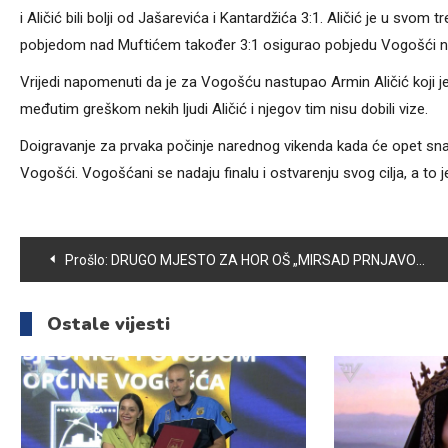
i Aličić bili bolji od Jašarevića i Kantardžića 3:1. Aličić je u sv
pobjedom nad Muftićem također 3:1 osigurao pobjedu Vogošći n
Vrijedi napomenuti da je za Vogošću nastupao Armin Aličić koji je t
međutim greškom nekih ljudi Aličić i njegov tim nisu dobili vize.
Doigravanje za prvaka počinje narednog vikenda kada će opet snage
Vogošći. Vogošćani se nadaju finalu i ostvarenju svog cilja, a to je
Navigacija
Prošlo:
DRUGO MJESTO ZA HOR OŠ „MIRSAD PRNJAVORAC“ NA KANTONALNOM TAKMIČENJU
članaka
Ostale vijesti