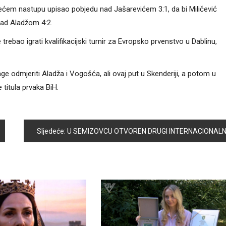
om trećem nastupu upisao pobjedu nad Jašarevićem 3:1, da bi Miličević
ad Aladžom 4:2.
rebao igrati kvalifikacijski turnir za Evropsko prvenstvo u Dablinu,
 odmjeriti Aladža i Vogošća, ali ovaj put u Skenderiji, a potom u
 titula prvaka BiH.
Sljedeće:
U SEMIZOVCU OTVOREN DRUGI INTERNACIONALNI GIMNASTIČKI TURNIR „FRIENDSHIP 2017