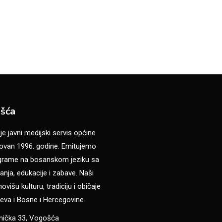
šća
 javni medijski servis općine
van 1996. godine. Emitujemo
ograme na bosanskom jeziku sa
anja, edukacije i zabave. Naši
višu kulturu, tradiciju i običaje
eva i Bosne i Hercegovine.
anička 33, Vogošća