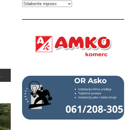
ARHIVA
“