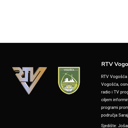
RTV Vogo
RTV Vogošća je
Vogošća, osno
radio i TV pr
ciljem informir
programi promo
područja Saraj
Sjedište: Još