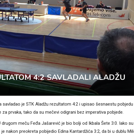
LTATOM 4:2 SAVLADALI ALADŽU
a savladao je STK Aladžu rezultatom 4:2 i upisao šesnaestu pobjedu
je za prvaka, tako da su mečevi odigrani bez imperativa pobjede.
rugom meču Feđa Jašarević je bio bolji od Ikbala Šete 3:0. Iako su 
e nakon preokreta pobijedio Edina Kantardžića 3:2, da bi u dublu Mil