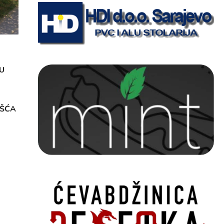
U
OŠĆA