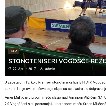
INFO
STONOTENISERI VOGOŠĆE REZU
22. Aprila 2017.
admin
U zaostalom 13. kolu Premijer stonoteniske lige BiH STK Vogošć
sezoni. I prije ovih mečeva obje ekipe su se plasirale u doigravan
Amer Muftić je u prvom meču slavio nad Arminom Aličićem 3:1. U d
2:0 Vogošćani nisu posustajali, u narednom meču Srđan Miličević j