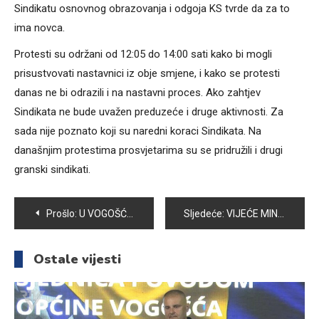
Sindikatu osnovnog obrazovanja i odgoja KS tvrde da za to
ima novca.
Protesti su održani od 12:05 do 14:00 sati kako bi mogli
prisustvovati nastavnici iz obje smjene, i kako se protesti
danas ne bi odrazili i na nastavni proces. Ako zahtjev
Sindikata ne bude uvažen preduzeće i druge aktivnosti. Za
sada nije poznato koji su naredni koraci Sindikata. Na
današnjim protestima prosvjetarima su se pridružili i drugi
granski sindikati.
Navigacija
Prošlo:
U VOGOŠĆI ODRŽANA MANIFESTACIJA „DAN PRVAČIĆA“
Sljedeće:
VIJEĆE MINISTARA BIH ODOBRILO 200.000 KM ZA IZGRADNJU KRUŽNOG TOKA U VOGOŠĆI
članaka
Ostale vijesti