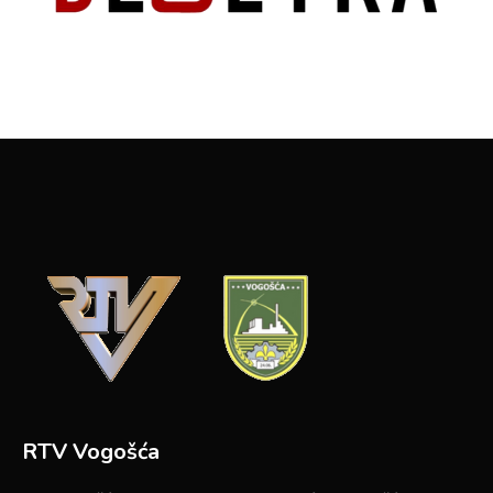
RTV Vogošća