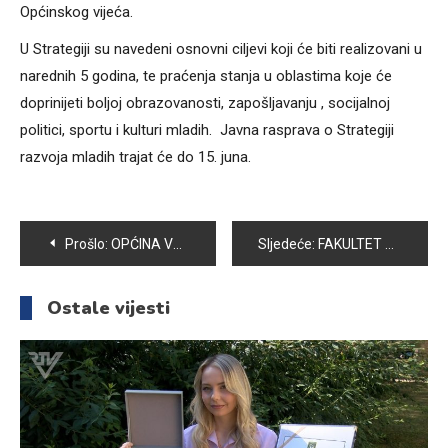
Općinskog vijeća.
U Strategiji su navedeni osnovni ciljevi koji će biti realizovani u
narednih 5 godina, te praćenja stanja u oblastima koje će
doprinijeti boljoj obrazovanosti, zapošljavanju , socijalnoj
politici, sportu i kulturi mladih. Javna rasprava o Strategiji
razvoja mladih trajat će do 15. juna.
Navigacija
Prošlo:
OPĆINA VOGOŠĆA ULAŽE U IZGRADNJU ADEKVATNIH SADRŽAJA ZA DJECU I OMLADINU
Sljedeće:
FAKULTET ZA UPRAVU: ODRŽANA NAUČNO – STRUČNA KONFERENCIJA “REFORMA JAVNE UPRAVE U BiH – PRIORITETI I IZAZOVI”
članaka
Ostale vijesti