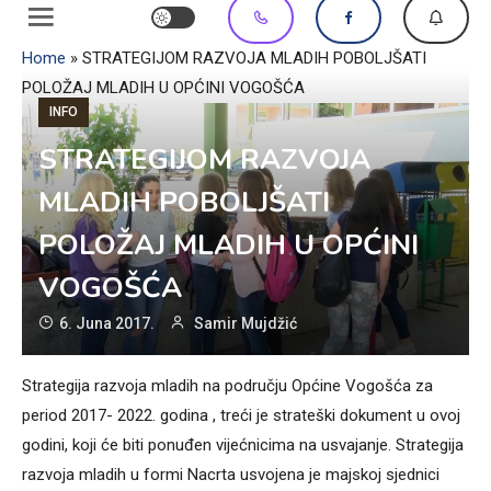
Home
»
STRATEGIJOM RAZVOJA MLADIH POBOLJŠATI
POLOŽAJ MLADIH U OPĆINI VOGOŠĆA
INFO
STRATEGIJOM RAZVOJA
MLADIH POBOLJŠATI
POLOŽAJ MLADIH U OPĆINI
VOGOŠĆA
6. Juna 2017.
Samir Mujdžić
Strategija razvoja mladih na području Općine Vogošća za
period 2017- 2022. godina , treći je strateški dokument u ovoj
godini, koji će biti ponuđen vijećnicima na usvajanje. Strategija
razvoja mladih u formi Nacrta usvojena je majskoj sjednici