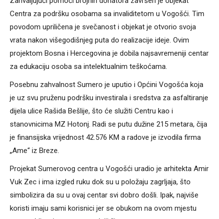
Zahvaljujući pomoći brojnih donatora završen je objekat
Centra za podršku osobama sa invaliditetom u Vogošći. Tim
povodom upriličena je svečanost i objekat je otvorio svoja
vrata nakon višegodišnjeg puta do realizacije ideje. Ovim
projektom Bosna i Hercegovina je dobila najsavremeniji centar
za edukaciju osoba sa intelektualnim teškoćama.
Posebnu zahvalnost Sumero je uputio i Općini Vogošća koja
je uz svu pruženu podršku investirala i sredstva za asfaltiranje
dijela ulice Rašida Bešlije, što će služiti Centru kao i
stanovnicima MZ Hotonj. Radi se putu dužine 215 metara, čija
je finansijska vrijednost 42.576 KM a radove je izvodila firma
„Ame“ iz Breze.
Projekat Sumerovog centra u Vogošći uradio je arhitekta Amir
Vuk Zec i ima izgled ruku dok su u položaju zagrljaja, što
simbolizira da su u ovaj centar svi dobro došli. Ipak, najviše
koristi imaju sami korisnici jer se obukom na ovom mjestu