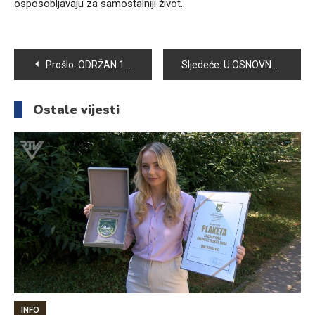
osposobljavaju za samostalniji život.
Navigacija
Prošlo:
ODRŽAN 12. „MEMORIJAL MUSTAFA KRATOVAC MUJKE“
Sljedeće:
U OSNOVNOJ ŠKOLI “ZAHID BARUČIJA” OBILJEŽEN DAN ŠKOLE
članaka
Ostale vijesti
INFO