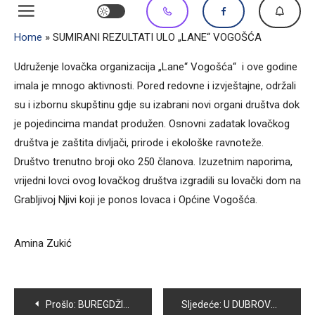
Home
»
SUMIRANI REZULTATI ULO „LANE“ VOGOŠĆA
Udruženje lovačka organizacija „Lane“ Vogošća“ i ove godine
imala je mnogo aktivnosti. Pored redovne i izvještajne, održali
su i izbornu skupštinu gdje su izabrani novi organi društva dok
je pojedincima mandat produžen. Osnovni zadatak lovačkog
društva je zaštita divljači, prirode i ekološke ravnoteže.
Društvo trenutno broji oko 250 članova. Izuzetnim naporima,
vrijedni lovci ovog lovačkog društva izgradili su lovački dom na
Grabljivoj Njivi koji je ponos lovaca i Općine Vogošća.
Amina Zukić
Navigacija
Prošlo:
BUREGDŽINICA FAST FOOD „VOGOŠĆA“ NA NOVOJ LOKACIJI
Sljedeće:
U DUBROVNIKU ODRŽANO BALKANSKO PRVENSTVO ZA KADETE, JUNIORE I U21