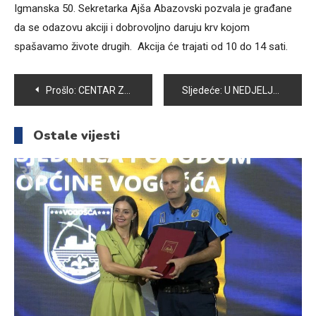
Igmanska 50. Sekretarka Ajša Abazovski pozvala je građane
da se odazovu akciji i dobrovoljno daruju krv kojom
spašavamo živote drugih. Akcija će trajati od 10 do 14 sati.
Navigacija
Prošlo:
CENTAR ZA RAZVOJ OMLADINSKOG AKTIVIZMA CROA GODINAMA USPJEŠNO REALIZUJE BROJNE PROJEKTE
Sljedeće:
U NEDJELJU U VOGOŠĆI TRADICIONALNI ODBOJKAŠKI TURNIR
članaka
Ostale vijesti