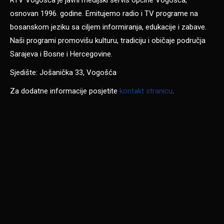
RTV Vogošća je javni medijski servis općine Vogošća,
osnovan 1996. godine. Emitujemo radio i TV programe na
bosanskom jeziku sa ciljem informiranja, edukacije i zabave.
Naši programi promovišu kulturu, tradiciju i običaje područja
Sarajeva i Bosne i Hercegovine.
Sjedište: Jošanička 33, Vogošća
Za dodatne informacije posjetite
kontakt stranicu
.