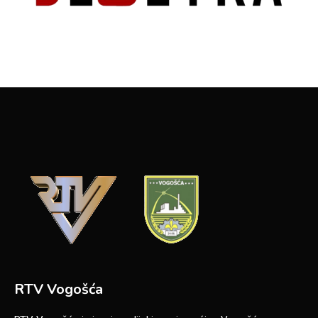
RTV Vogošća