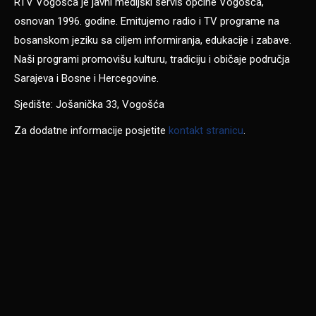
RTV Vogošća je javni medijski servis općine Vogošća,
osnovan 1996. godine. Emitujemo radio i TV programe na
bosanskom jeziku sa ciljem informiranja, edukacije i zabave.
Naši programi promovišu kulturu, tradiciju i običaje područja
Sarajeva i Bosne i Hercegovine.
Sjedište: Jošanička 33, Vogošća
Za dodatne informacije posjetite
kontakt stranicu
.