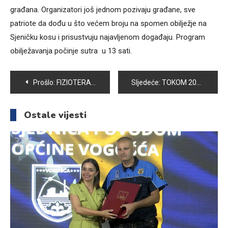
građana. Organizatori još jednom pozivaju građane, sve
patriote da dođu u što većem broju na spomen obilježje na
Sjeničku kosu i prisustvuju najavljenom događaju. Program
obilježavanja počinje sutra u 13 sati.
Navigacija
Prošlo:
FIZIOTERAPEUTKINJA MELISA KADRISPAHIĆ O PREDNOSTIMA HIDŽAME
Sljedeće:
TOKOM 2023. GODINE U VOGOŠĆI SKLOPLJENO 168 BRAKOVA
članaka
Ostale vijesti