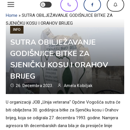
Home
»
SUTRA OBILJEŽAVANJE GODIŠNJICE BITKE ZA
SJENIČKU KOSU I ORAHOV BRIJEG
INFO
SUTRA OBILJEŽAVANJE
GODIŠNJICE BITKE ZA
SJENIČKU KOSU I ORAHOV
BRIJEG
26. Decembra 2023.
Amela Kobiljak
U organizaciji JOB „Unija veterana“ Općine Vogošća sutra će
biti obilježena 30. godišnjica bitke za Sjeničku kosu i Orahov
brijeg, koja se odigrala 27. decembra 1993. godine. Namjera
agresora tih decembarskih dana bila je da presiječe linije