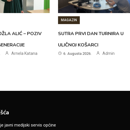
MAGAZIN
ŽLA ALIĆ – POZIV
SUTRA PRVI DAN TURNIRA U
GENERACIJE
ULIČNOJ KOŠARCI
Arnela Katana
Admin
.
6. Augusta 2026.
šća
 javni medijski servis općine