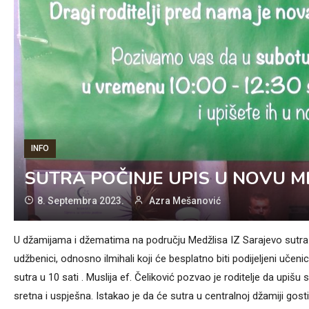
INFO
SUTRA POČINJE UPIS U NOVU 
8. Septembra 2023.
Azra Mešanović
U džamijama i džematima na području Medžlisa IZ Sarajevo sutra 
udžbenici, odnosno ilmihali koji će besplatno biti podijeljeni uče
sutra u 10 sati . Muslija ef. Čeliković pozvao je roditelje da upiš
sretna i uspješna. Istakao je da će sutra u centralnoj džamiji gost