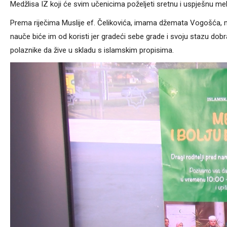
Medžlisa IZ koji će svim učenicima poželjeti sretnu i uspješnu m
Prema riječima Muslije ef. Čelikovića, imama džemata Vogošća, 
nauče biće im od koristi jer gradeći sebe grade i svoju stazu dobr
polaznike da žive u skladu s islamskim propisima.