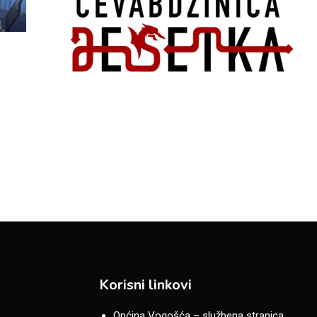
Korisni linkovi
Općina Vogošća – službena stranica