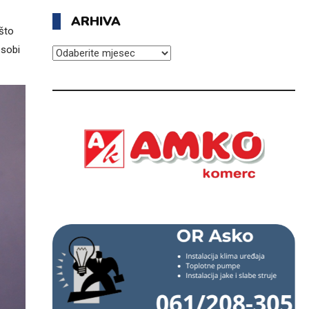
ARHIVA
što
osobi
ARHIVA