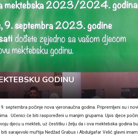
MEKTEBSKU GODINU
9. septembra počinje nova vjeronaučna godina. Pripremljeni su i nov
nicima. Učenici će biti raspoređeni u manjim grupama. Upis djece počin
u svoju djecu u mekteb, uz čestitku i želju da i ova mektebska godina b
i biti sarajevski muftija Nedžad Grabus i Abdulgafar Velić glavni imam