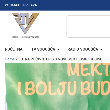
Skip
WEBMAIL
PRIJAVA
to
content
RADIO TELEVIZIJA VOGOŠĆA
POČETNA
TV VOGOŠĆA
RADIO VOGOŠĆA
Home
»
SUTRA POČINJE UPIS U NOVU MEKTEBSKU GODINU