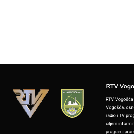
RTV Vogo
RTV Vogošća je
Vogošća, osno
radio i TV pr
ciljem informir
programi promo