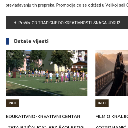
prevladavanju tih prepreka. Promocija će se održati u Velikoj sal
Navigacija
Prošlo:
OD TRADICIJE DO KREATIVNOSTI. SNAGA UDRUŽENJA ŽENA “ZUMBUL”
članaka
Ostale vijesti
INFO
INFO
EDUKATIVNO-KREATIVNI CENTAR
FILM O KRALJI
„TETA PRIČALICA”: BEZ ŠKOLSKOG
KOTROMANIĆ 