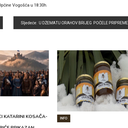
i Općine Vogošća u 18:30h.
Sljedeće:
U DŽEMATU ORAHOV BRIJEG POČELE PRIPREME ZA MJESEC RAMAZAN
CI KATARINI KOSAČA-
INFO
BIĆE PRIKAZAN