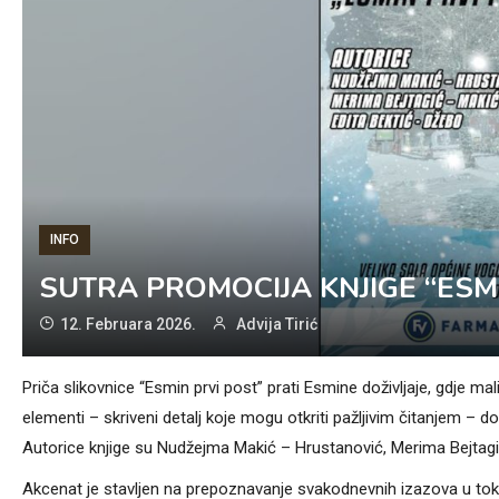
INFO
SUTRA PROMOCIJA KNJIGE “ESM
12. Februara 2026.
Advija Tirić
Priča slikovnice “Esmin prvi post” prati Esmine doživljaje, gdje mali
elementi – skriveni detalj koje mogu otkriti pažljivim čitanjem – d
Autorice knjige su Nudžejma Makić – Hrustanović, Merima Bejtagić
Akcenat je stavljen na prepoznavanje svakodnevnih izazova u tok