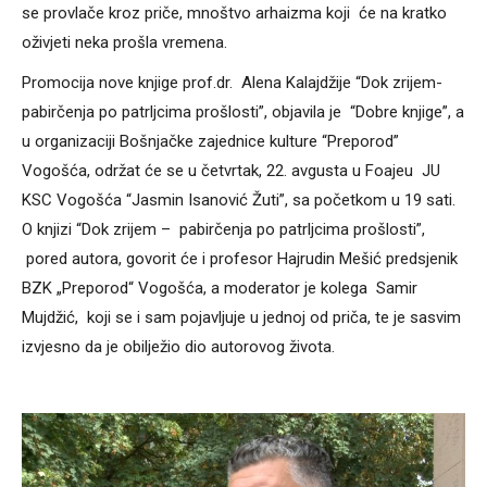
se provlače kroz priče, mnoštvo arhaizma koji će na kratko
oživjeti neka prošla vremena.
Promocija nove knjige prof.dr. Alena Kalajdžije “Dok zrijem-
pabirčenja po patrljcima prošlosti”, objavila je “Dobre knjige”, a
u organizaciji Bošnjačke zajednice kulture “Preporod”
Vogošća, održat će se u četvrtak, 22. avgusta u Foajeu JU
KSC Vogošća “Jasmin Isanović Žuti”, sa početkom u 19 sati.
O knjizi “Dok zrijem – pabirčenja po patrljcima prošlosti”,
pored autora, govorit će i profesor Hajrudin Mešić predsjenik
BZK „Preporod“ Vogošća, a moderator je kolega Samir
Mujdžić, koji se i sam pojavljuje u jednoj od priča, te je sasvim
izvjesno da je obilježio dio autorovog života.