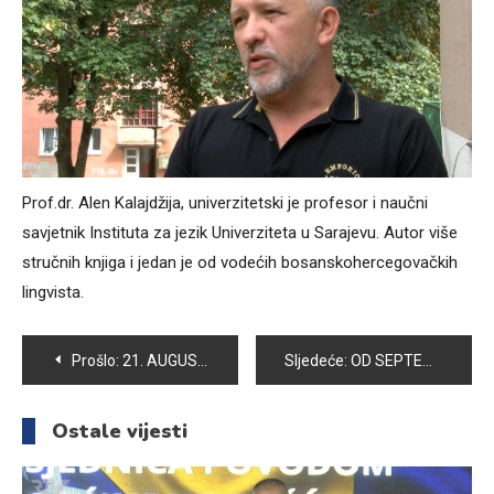
Prof.dr. Alen Kalajdžija, univerzitetski je profesor i naučni
savjetnik Instituta za jezik Univerziteta u Sarajevu. Autor više
stručnih knjiga i jedan je od vodećih bosanskohercegovačkih
lingvista.
Navigacija
Prošlo:
21. AUGUST – DAN SJEĆANJA NA ŽRTVE TERORIZMA
Sljedeće:
OD SEPTEMBRA POČINJE DRUGI UPISNI ROK NA FAKULTETU ZA UPRAVU
članaka
Ostale vijesti