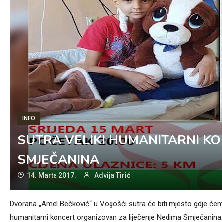
INFO
SUTRA VELIKI HUMANITARNI KO
SMJEČANINA
14. Marta 2017.
Advija Tirić
Dvorana „Amel Bečković“ u Vogošći sutra će biti mjesto gdje ćem
humanitarni koncert organizovan za liječenje Nedima Smječanina