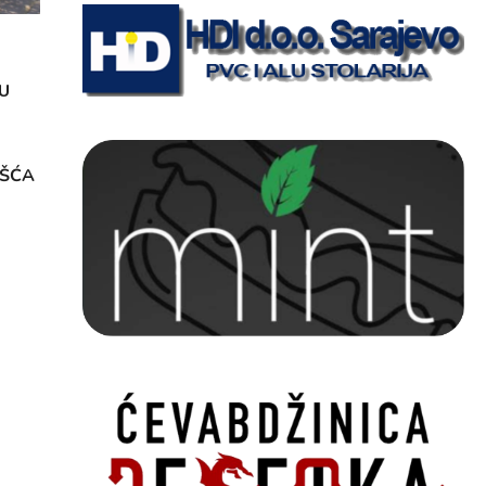
U
OŠĆA