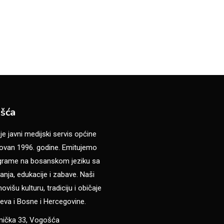
šća
 javni medijski servis općine
van 1996. godine. Emitujemo
ograme na bosanskom jeziku sa
anja, edukacije i zabave. Naši
višu kulturu, tradiciju i običaje
eva i Bosne i Hercegovine.
anička 33, Vogošća