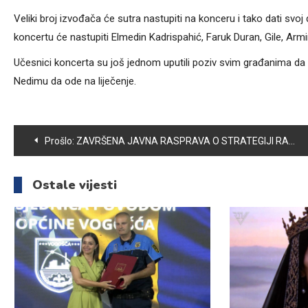
Veliki broj izvođača će sutra nastupiti na konceru i tako dati svo
koncertu će nastupiti Elmedin Kadrispahić, Faruk Duran, Gile, Armi
Učesnici koncerta su još jednom uputili poziv svim građanima d
Nedimu da ode na liječenje.
Navigacija
Prošlo:
ZAVRŠENA JAVNA RASPRAVA O STRATEGIJI RAZVOJA POLJOPRIVREDE
članaka
Ostale vijesti