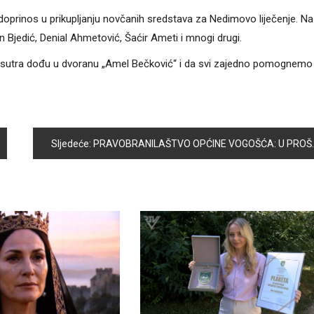
j doprinos u prikupljanju novčanih sredstava za Nedimovo liječenje. Na
n Bjedić, Denial Ahmetović, Šaćir Ameti i mnogi drugi.
a sutra dođu u dvoranu „Amel Bečković“ i da svi zajedno pomognemo
Sljedeće:
PRAVOBRANILAŠTVO OPĆINE VOGOŠĆA: U PROŠLOJ GODINI 225 ROČIŠTA PRED NADLEŽNIM SUDOVIMA