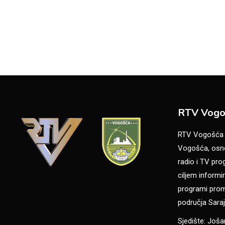
RTV Vogo
RTV Vogošća je
Vogošća, osno
radio i TV pr
ciljem informir
programi promo
područja Saraj
Sjedište: Još