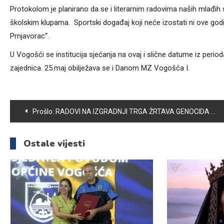
Protokolom je planirano da se i literarnim radovima naših mlađih 
školskim klupama. Sportski događaj koji neće izostati ni ove godi
Prnjavorac“.
U Vogošći se institucija sjećanja na ovaj i slične datume iz peri
zajednica. 25.maj obilježava se i Danom MZ Vogošća I.
Navigacija
Prošlo:
RADOVI NA IZGRADNJI TRGA ŽRTAVA GENOCIDA U SREBRENICI PRIVODE SE KRAJU
članaka
Ostale vijesti