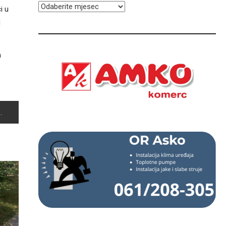
ARHIVA
i u
d
a