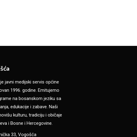
šća
 javni medijski servis općine
van 1996. godine. Emitujemo
ograme na bosanskom jeziku sa
anja, edukacije i zabave. Naši
višu kulturu, tradiciju i običaje
eva i Bosne i Hercegovine.
anička 33, Vogošća