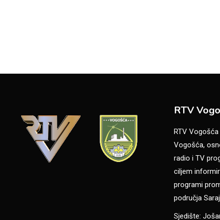
RTV Vogo
RTV Vogošća je
Vogošća, osno
radio i TV pr
ciljem informir
programi promo
područja Saraj
Sjedište: Još