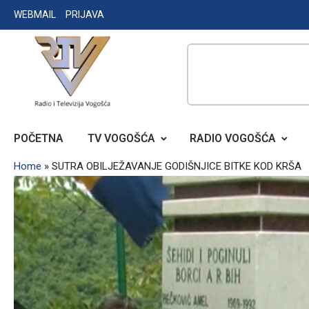
Skip
WEBMAIL
PRIJAVA
to
content
RADIO TELEVIZIJA VOGOŠĆA
POČETNA
TV VOGOŠĆA
RADIO VOGOŠĆA
Home
»
SUTRA OBILJEŽAVANJE GODIŠNJICE BITKE KOD KRŠA