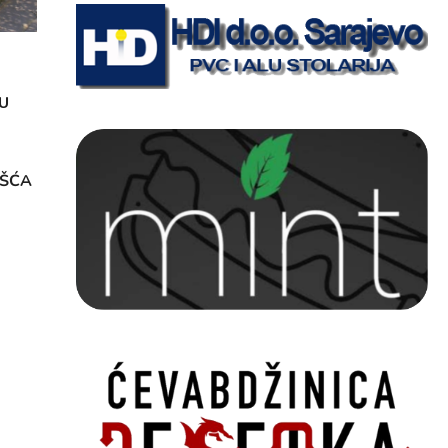
U
OŠĆA