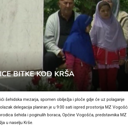
ICE BITKE KOD KRŠA
ići šehidska mezarja, spomen obilježja i ploče gdje će uz polaganje
Polazak delegacija planiran je u 9:00 sati ispred prostorija MZ Vogošća
 porodica šehida i poginulih boraca, Općine Vogošća, predstavnika MZ
ja u naselju Krše.