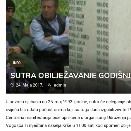
INFO
SUTRA OBILJEŽAVANJE GODIŠNJ
24. Maja 2017.
admin
U povodu sjećanja na 25. maj 1992. godine, sutra će delegacije ob
cvijeća biti odata počast onima koji su toga dana izgubili živote. 
Centralna manifestacija biće upriličena u organizaciji Udruženja
Vogošća I i mještana naselja Krše u 11:00 sati kod spomen obiljež