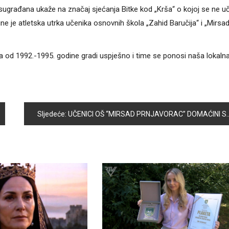
sugrađana ukaže na značaj sjećanja Bitke kod „Krša“ o kojoj se ne uč
ne je atletska utrka učenika osnovnih škola „Zahid Baručija“ i „Mirsa
oda od 1992.-1995. godine gradi uspješno i time se ponosi naša lokaln
Sljedeće:
UČENICI OŠ “MIRSAD PRNJAVORAC” DOMAĆINI SU SVOJIM DRUGARIMA IZ TURSKE