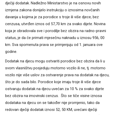
dječiji dodatak. Nadležno Ministarstvo je na osnovu novih
izmjena zakona donijelo instrukciju o iznosima novčanih
davanja u kojima je za porodice s troje ili više djece, bez
cenzusa, utvrđen iznos od 57,70 km za svako dijete. Novina
koja je obradovala sve i porodilje bez obzira na radno-pravni
status, je da će primati mjesečnu naknadu u iznosu 956, 00
km. Sva spomenuta prava se primjenjuju od 1. januara ove
godine.
Dodatak na djecu mogu ostvariti porodice bez obzira da li u
svom vlasništvu posjeduju motorno vozilo ili ne, tj. motorno
vozilo nije više uslov za ostvarenje prava na dodatak na djecu,
što je do sada bilo. Porodice koje imaju troje ili više djece
ostvaruju dodatak na djecu uvećan za 10 % za svako dijete
bez obzira na imovinski cenzus. Što se tiče visine iznosa
dodataka na djecu on se također nije promjenio, tako da
redovan dječiji dodatak iznosi 52, 50 KM, uvećani dječiji