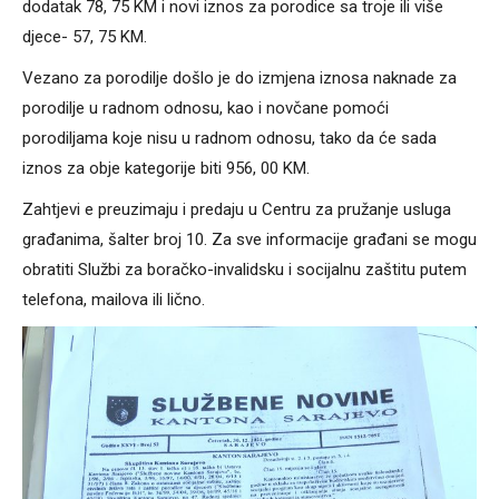
dodatak 78, 75 KM i novi iznos za porodice sa troje ili više
djece- 57, 75 KM.
Vezano za porodilje došlo je do izmjena iznosa naknade za
porodilje u radnom odnosu, kao i novčane pomoći
porodiljama koje nisu u radnom odnosu, tako da će sada
iznos za obje kategorije biti 956, 00 KM.
Zahtjevi e preuzimaju i predaju u Centru za pružanje usluga
građanima, šalter broj 10. Za sve informacije građani se mogu
obratiti Službi za boračko-invalidsku i socijalnu zaštitu putem
telefona, mailova ili lično.