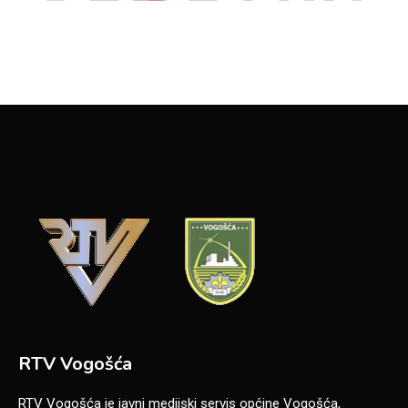
RTV Vogošća
RTV Vogošća je javni medijski servis općine Vogošća,