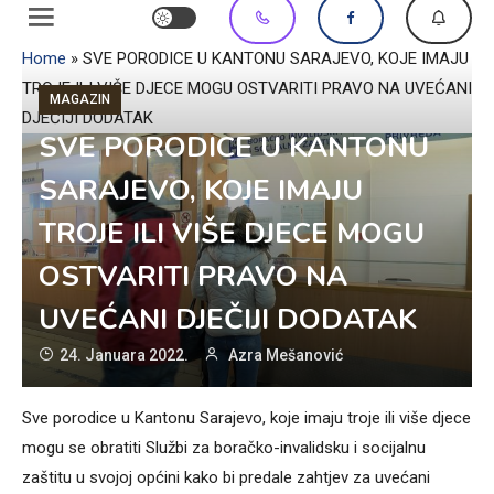
Home
»
SVE PORODICE U KANTONU SARAJEVO, KOJE IMAJU
TROJE ILI VIŠE DJECE MOGU OSTVARITI PRAVO NA UVEĆANI
MAGAZIN
DJEČIJI DODATAK
SVE PORODICE U KANTONU
SARAJEVO, KOJE IMAJU
TROJE ILI VIŠE DJECE MOGU
OSTVARITI PRAVO NA
UVEĆANI DJEČIJI DODATAK
24. Januara 2022.
Azra Mešanović
Sve porodice u Kantonu Sarajevo, koje imaju troje ili više djece
mogu se obratiti Službi za boračko-invalidsku i socijalnu
zaštitu u svojoj općini kako bi predale zahtjev za uvećani