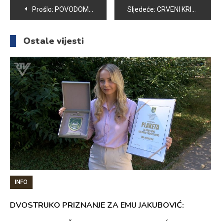
Navigacija
Prošlo:
POVODOM OBILJEŽAVANJA BITKE ZA ORLIĆ SUTRA SE IGRA MALONOGOMETNI TURNIR “ORLIĆ 2017”
Sljedeće:
CRVENI KRIŽ OPĆINE VOGOŠĆA: POSEBNE AKTIVNOSTI U RAMAZANU ZA KORISNIKE KUHINJE
članaka
Ostale vijesti
INFO
DVOSTRUKO PRIZNANJE ZA EMU JAKUBOVIĆ: