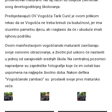
prodefilovali maturanti. Na taj način su obilježili završetak
svog devetogodišnjeg školovanja..
Predsjedavajući OV Vogošća Tarik Curić je ovom prilikom
rekao da se Vogošća ne treba brinuti za budućnost, jer ima
izuzetno pametnu djecu, ali i naglasio da će i ubuduće imati
njihovu podršku.
Ovom manifestacijom vogošćanski maturanti završavaju
svoje osnovno obrazovanje, a životni put uskoro će nastaviti
u jednoj od sarajevskih srednjih škola. Na centralnoj pozornici
napravljene su zajedničke fotografije koje će im ostati kao
uspomena na najljepše životno doba. Nakon defilea
“Vogošćanski zambaci“ su proslavili svoje prvo matursko
veče.