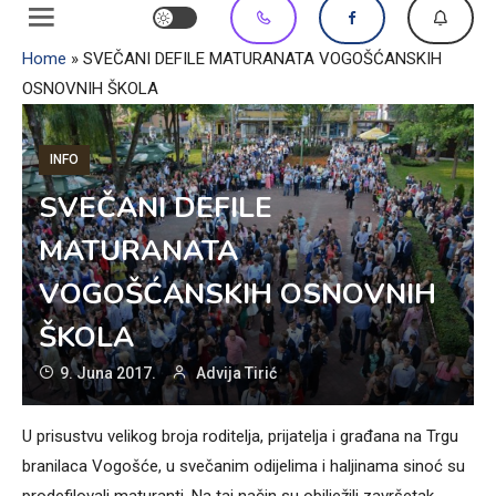
Home
»
SVEČANI DEFILE MATURANATA VOGOŠĆANSKIH
OSNOVNIH ŠKOLA
INFO
SVEČANI DEFILE
MATURANATA
VOGOŠĆANSKIH OSNOVNIH
ŠKOLA
9. Juna 2017.
Advija Tirić
U prisustvu velikog broja roditelja, prijatelja i građana na Trgu
branilaca Vogošće, u svečanim odijelima i haljinama sinoć su