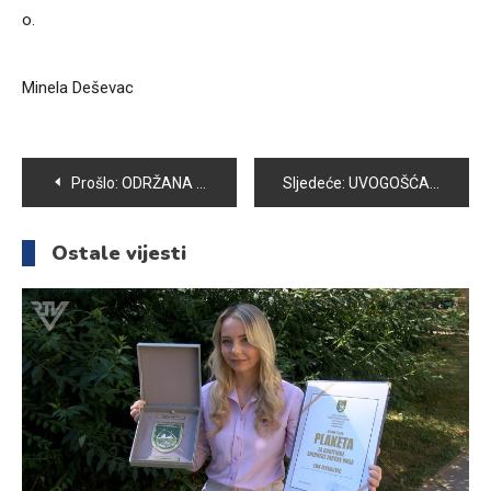
o.
Minela Deševac
Navigacija
Prošlo:
ODRŽANA 32. REDOVNA SJEDNICA OPĆINSKOG VIJEĆA VOGOŠĆA
Sljedeće:
UVOGOŠĆANSKOJ KINO SALI ODIGRANA PREDSTAVA MAŠA I MEDVJED
članaka
Ostale vijesti