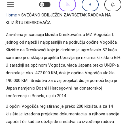
Home
»
SVEČANO OBILJEŽEN ZAVRŠETAK RADOVA NA
KLIZIŠTU DRESKOVAČA
Završena je sanacija klizišta Dreskovača, u MZ Vogošća I,
jednog od najteži i najopasnijih na području općine Vogošća.
Klizište na Dreskovači koje je direktno je ugrožavalo 57 kuća,
sanirano je u sklopu projekta Upravljanje rizicima klizišta u BiH.
U saradnji sa općinom Vogošća, vlada Japana preko UNDP-a,
donirala je oko 477 000 KM, dok je općina Vogošća uložila
190 000 KM. Sredstva za ovaj projekat dio je pomoći koju je
Japan namjenio Bosni i Hercegovini, na donatorskoj
konferenciji u Briselu, u julu 2014.
U općini Vogošća registirano je preko 200 klizišta, a za 14
klizišta je izrađena projektna dokumentacija, a njihova sancija
započet će kad se obzbjede sredstva za izvođenje radova.