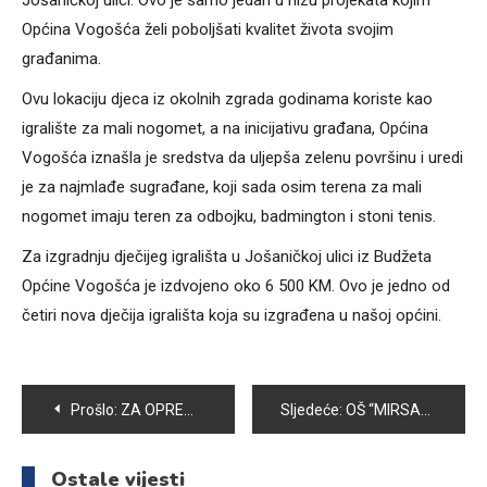
Jošaničkoj ulici. Ovo je samo jedan u nizu projekata kojim
Općina Vogošća želi poboljšati kvalitet života svojim
građanima.
Ovu lokaciju djeca iz okolnih zgrada godinama koriste kao
igralište za mali nogomet, a na inicijativu građana, Općina
Vogošća iznašla je sredstva da uljepša zelenu površinu i uredi
je za najmlađe sugrađane, koji sada osim terena za mali
nogomet imaju teren za odbojku, badmington i stoni tenis.
Za izgradnju dječijeg igrališta u Jošaničkoj ulici iz Budžeta
Općine Vogošća je izdvojeno oko 6 500 KM. Ovo je jedno od
četiri nova dječija igrališta koja su izgrađena u našoj općini.
Navigacija
Prošlo:
ZA OPREMANJE ŠKOLARACA RODITELJIMA POTREBNO NEKOLIKO STOTINA KM
Sljedeće:
OŠ “MIRSAD PRNJAVORAC” DOMAĆIN ŠKOLSKOG BAZARA
članaka
Ostale vijesti