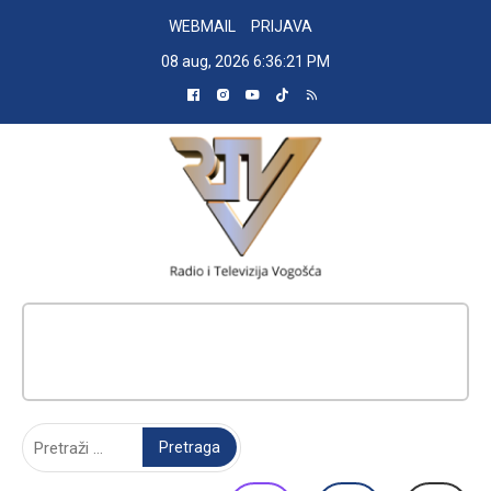
Skip
WEBMAIL
PRIJAVA
to
08 aug, 2026
6:36:21 PM
content
RADIO TELEVIZIJA VOGOŠĆA
Pretraga: