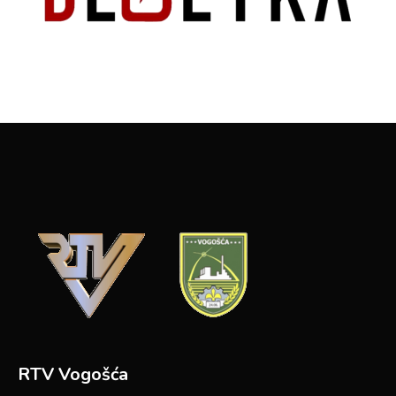
RTV Vogošća