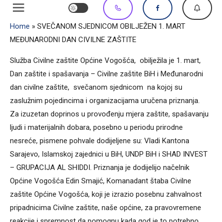
Home
»
SVEČANOM SJEDNICOM OBILJEŽEN 1. MART
MEĐUNARODNI DAN CIVILNE ZAŠTITE
Služba Civilne zaštite Općine Vogošća, obilježila je 1. mart,
Dan zaštite i spašavanja – Civilne zaštite BiH i Međunarodni
dan civilne zaštite, svečanom sjednicom na kojoj su
zaslužnim pojedincima i organizacijama uručena priznanja.
Za izuzetan doprinos u provođenju mjera zaštite, spašavanju
ljudi i materijalnih dobara, posebno u periodu prirodne
nesreće, pismene pohvale dodijeljene su: Vladi Kantona
Sarajevo, Islamskoj zajednici u BiH, UNDP BiH i SHAD INVEST
– GRUPACIJA AL SHIDDI. Priznanja je dodijelijo načelnik
Općine Vogošća Edin Smajić, Komanadant štaba Civilne
zaštite Općine Vogošća, koji je izrazio posebnu zahvalnost
pripadnicima Civilne zaštite, naše općine, za pravovremene
reakcije i spremnost da pomognu kada god je to potrebno.