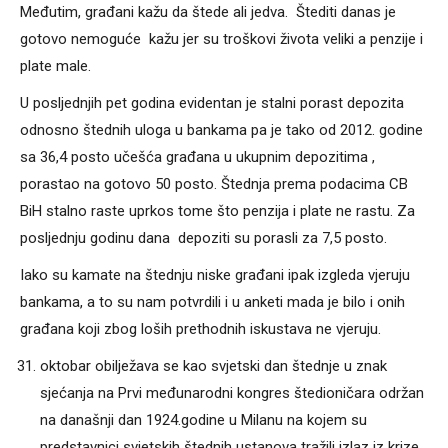
Međutim, građani kažu da štede ali jedva. Štediti danas je
gotovo nemoguće kažu jer su troškovi života veliki a penzije i
plate male.
U posljednjih pet godina evidentan je stalni porast depozita
odnosno štednih uloga u bankama pa je tako od 2012. godine
sa 36,4 posto učešća građana u ukupnim depozitima ,
porastao na gotovo 50 posto. Štednja prema podacima CB
BiH stalno raste uprkos tome što penzija i plate ne rastu. Za
posljednju godinu dana depoziti su porasli za 7,5 posto.
Iako su kamate na štednju niske građani ipak izgleda vjeruju
bankama, a to su nam potvrdili i u anketi mada je bilo i onih
građana koji zbog loših prethodnih iskustava ne vjeruju.
oktobar obilježava se kao svjetski dan štednje u znak
sjećanja na Prvi međunarodni kongres štedioničara održan
na današnji dan 1924.godine u Milanu na kojem su
predstavnici svjetskih štednih ustanova tražili izlaz iz krize