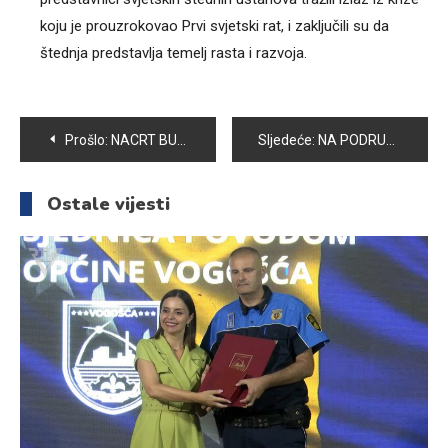
koju je prouzrokovao Prvi svjetski rat, i zaključili su da
štednja predstavlja temelj rasta i razvoja.
Navigacija
Prošlo:
NACRT BUDŽETA OPĆINE VOGOŠĆA ZA 2018. GODINU USVOJEN JE U IZNOSU OD 9 710 000 KM
Sljedeće:
NA PODRUČJU VOGOŠĆE REKONSTRUISANO 500 METARA KVADRATNIH ZELENE POVRŠINE
članaka
Ostale vijesti