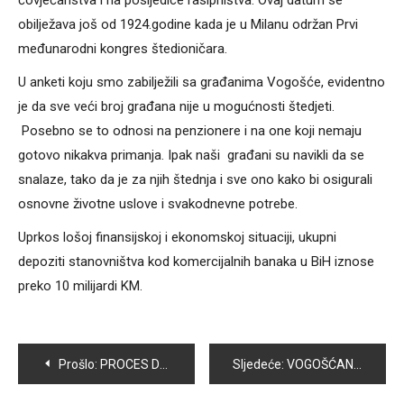
čovječanstva i na posljedice rasipništva. Ovaj datum se
obilježava još od 1924.godine kada je u Milanu održan Prvi
međunarodni kongres štedioničara.
U anketi koju smo zabilježili sa građanima Vogošće, evidentno
je da sve veći broj građana nije u mogućnosti štedjeti.
Posebno se to odnosi na penzionere i na one koji nemaju
gotovo nikakva primanja. Ipak naši građani su navikli da se
snalaze, tako da je za njih štednja i sve ono kako bi osigurali
osnovne životne uslove i svakodnevne potrebe.
Uprkos lošoj finansijskoj i ekonomskoj situaciji, ukupni
depoziti stanovništva kod komercijalnih banaka u BiH iznose
preko 10 milijardi KM.
Navigacija
Prošlo:
PROCES DEINSTITUCIONALIZACIJE OSOBA SA INTELEKTUALNIM TEŠKOĆAMA JE NAJVAŽNIJI PROGRAM SAVEZA SUMERO
Sljedeće:
VOGOŠĆANSKI BOKSERI NAJUSPJEŠNIJI U FEDERALNOJ BOKSERSKOJ LIGI
članaka