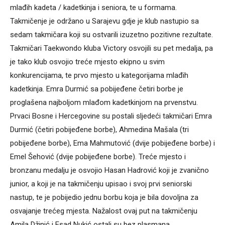
mlađih kadeta / kadetkinja i seniora, te u formama.
Takmičenje je održano u Sarajevu gdje je klub nastupio sa
sedam takmičara koji su ostvarili izuzetno pozitivne rezultate.
Takmičari Taekwondo kluba Victory osvojili su pet medalja, pa
je tako klub osvojio treće mjesto ekipno u svim
konkurencijama, te prvo mjesto u kategorijama mlađih
kadetkinja. Emra Durmić sa pobijeđene četiri borbe je
proglašena najboljom mlađom kadetkinjom na prvenstvu.
Prvaci Bosne i Hercegovine su postali sljedeći takmičari Emra
Durmić (četiri pobijeđene borbe), Ahmedina Mašala (tri
pobijeđene borbe), Ema Mahmutović (dvije pobijeđene borbe) i
Emel Šehović (dvije pobijeđene borbe). Treće mjesto i
bronzanu medalju je osvojio Hasan Hadrović koji je zvanično
junior, a koji je na takmičenju upisao i svoj prvi seniorski
nastup, te je pobijedio jednu borbu koja je bila dovoljna za
osvajanje trećeg mjesta. Nažalost ovaj put na takmičenju
Amila Džinić i Esad Nukić ostali su bez plasmana.