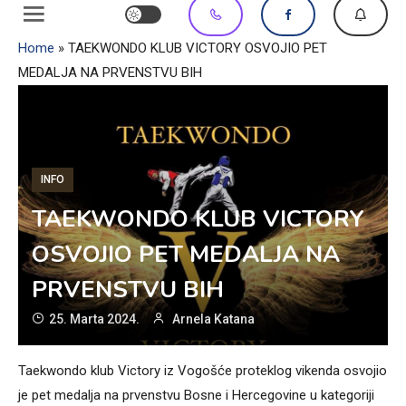
Home
»
TAEKWONDO KLUB VICTORY OSVOJIO PET
MEDALJA NA PRVENSTVU BIH
INFO
TAEKWONDO KLUB VICTORY
OSVOJIO PET MEDALJA NA
PRVENSTVU BIH
25. Marta 2024.
Arnela Katana
Taekwondo klub Victory iz Vogošće proteklog vikenda osvojio
je pet medalja na prvenstvu Bosne i Hercegovine u kategoriji