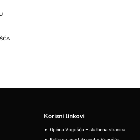
U
OŠĆA
Korisni linkovi
Općina Vogošća – službena stranica
Kulturno sportski centar Vogošća