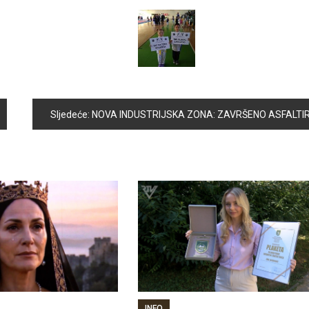
Sljedeće:
NOVA INDUSTRIJSKA ZONA: ZAVRŠENO ASFALTIRANJE SAOBRAĆAJNIC
INFO