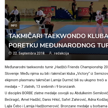
INFO
TAKMIČARI TAEKWONDO KLUBA 
PORETKU MEĐUNARODNOG TUR
22. Septembra 2018.
redakcija
Međunarodni taekwondo turnir „Hadžići Friends Championship 2018“
Slovenije. Među njima su bili i takmičari kluba „Victory“ iz Semizo
ekipnom plasmanu takmičari Lamije Durmić bili su ukupno treći a o
medalja – 7 zlatnih, 13 srebrnih i 9 bronzanih.
U disciplini BORBE zlatne medalje osvojili su Abdulkerim Semilović,
Bećiragić, Amel Hadžić, Danis Hrkić, Safet Zahirović, Adna Kodža
Lajla Ćebo i Lamija Hadžiomerović. Bronzane medalje u borbama su