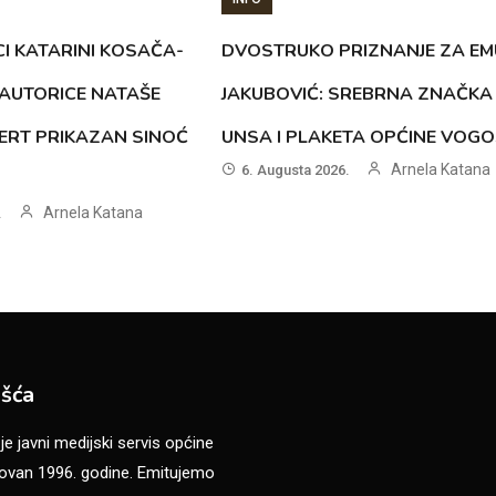
CI KATARINI KOSAČA-
DVOSTRUKO PRIZNANJE ZA EM
AUTORICE NATAŠE
JAKUBOVIĆ: SREBRNA ZNAČKA
ERT PRIKAZAN SINOĆ
UNSA I PLAKETA OPĆINE VOG
Arnela Katana
6. Augusta 2026.
Arnela Katana
.
šća
 javni medijski servis općine
van 1996. godine. Emitujemo