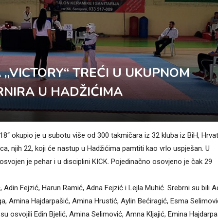
„VICTORY“ TREĆI U UKUPNOM
NIRA U HADŽIĆIMA
 okupio je u subotu više od 300 takmičara iz 32 kluba iz BiH, Hrvat
vca, njih 22, koji će nastup u Hadžićima pamtiti kao vrlo uspješan. U
svojen je pehar i u disciplini KICK. Pojedinačno osovjeno je čak 29
 Adin Fejzić, Harun Ramić, Adna Fejzić i Lejla Muhić. Srebrni su bili 
ga, Amina Hajdarpašić, Amina Hrustić, Aylin Bećiragić, Esma Selimovi
 osvojili Edin Bjelić, Amina Selimović, Amna Kljajić, Emina Hajdarpa