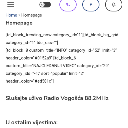
Home
»
Homepage
Homepage
[td_block_trending_now category_id=”1”][td_block_big_grid
category_id=”1” tdc_css=””]
[td_block_8 custom_title=”INFO” category_id=”52” limit=”3”
header_color=”#0152a9”][td_block_6
custom_title=”NAJGLEDANIJI VIDEO” category_id=”29”
category_ids=”-1,” sort=”popular” limit=”2”
header_color=”#ed581c”]
Slušajte uživo Radio Vogošća 88.2MHz
U ostalim vijestima: