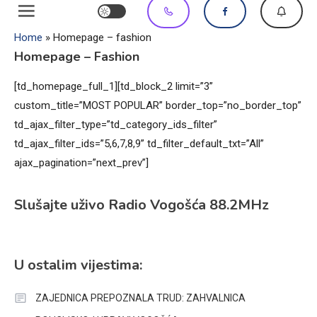
Home
»
Homepage – fashion
Homepage – Fashion
[td_homepage_full_1][td_block_2 limit=”3”
custom_title=”MOST POPULAR” border_top=”no_border_top”
td_ajax_filter_type=”td_category_ids_filter”
td_ajax_filter_ids=”5,6,7,8,9” td_filter_default_txt=”All”
ajax_pagination=”next_prev”]
Slušajte uživo Radio Vogošća 88.2MHz
U ostalim vijestima:
ZAJEDNICA PREPOZNALA TRUD: ZAHVALNICA