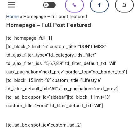
Home
»
Homepage – full post featured
Homepage – Full Post Featured
[td_homepage_full_1]
[td_block_2 limit=”6” custom_title=”DON'T MISS”
td_ajax_filter_type=”td_category_ids_filter”
td_ajax_filter_ids=”5,6,7,8,9” td_filter_default_txt=”All”
ajax_pagination=”next_prev” border_top=”no_border_top”]
[td_block_15 limit=”6” custom_title=”Lifestyle”
td_filter_default_txt=”All” ajax_pagination=”next_prev”]
[td_ad_box spot_id=”sidebar”][td_block_1 limit=”3”
custom_title=”Food” td_filter_default_txt=”All”]
[td_ad_box spot_id=”custom_ad_2”]