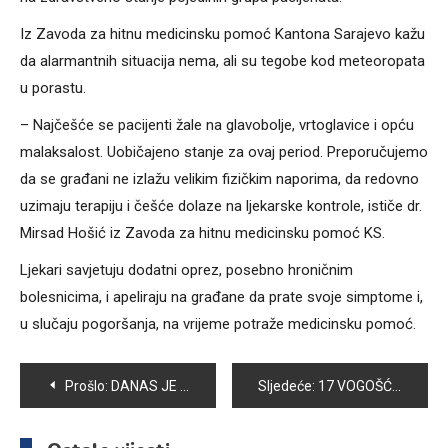
Iz Zavoda za hitnu medicinsku pomoć Kantona Sarajevo kažu
da alarmantnih situacija nema, ali su tegobe kod meteoropata
u porastu.
– Najčešće se pacijenti žale na glavobolje, vrtoglavice i opću
malaksalost. Uobičajeno stanje za ovaj period. Preporučujemo
da se građani ne izlažu velikim fizičkim naporima, da redovno
uzimaju terapiju i češće dolaze na ljekarske kontrole, ističe dr.
Mirsad Hošić iz Zavoda za hitnu medicinsku pomoć KS.
Ljekari savjetuju dodatni oprez, posebno hroničnim
bolesnicima, i apeliraju na građane da prate svoje simptome i,
u slučaju pogoršanja, na vrijeme potraže medicinsku pomoć.
Navigacija
Prošlo:
DANAS JE MEĐUNARODNI DAN PRIJATELJSTVA: ČUVAJTE SVOJE PRIJATELJE!
Sljedeće:
17 VOGOŠĆANSKIH PČELARA DOBILO LR KOŠNICE SA VISOKOKVALITETNIM ROJEVIMA
članaka