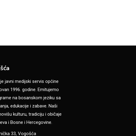
šća
 javni medijski servis općine
van 1996. godine. Emitujemo
ograme na bosanskom jeziku sa
anja, edukacije i zabave. Naši
višu kulturu, tradiciju i običaje
eva i Bosne i Hercegovine.
anička 33, Vogošća