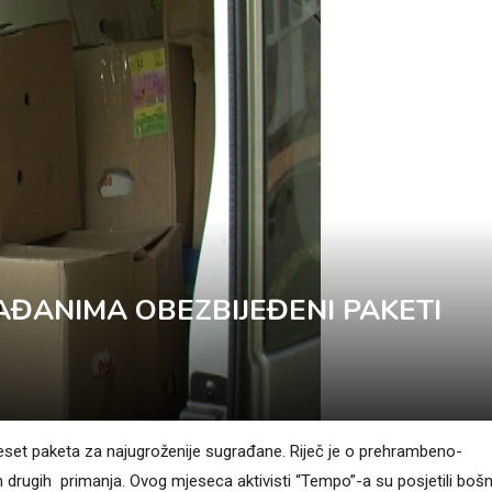
AĐANIMA OBEZBIJEĐENI PAKETI
eset paketa za najugroženije sugrađane. Riječ je o prehrambeno-
 drugih primanja. Ovog mjeseca aktivisti “Tempo”-a su posjetili boš