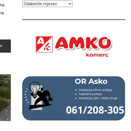
ARHIVA
 na
ima