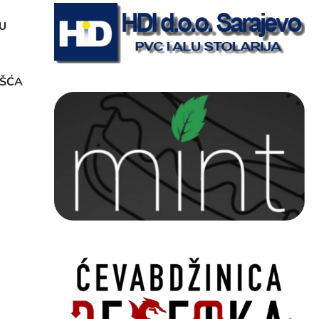
U
OŠĆA