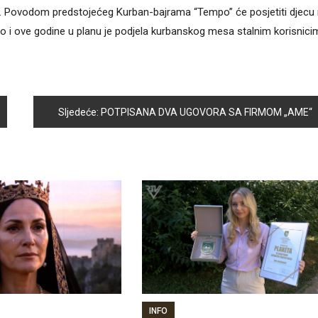
ć. Povodom predstojećeg Kurban-bajrama “Tempo” će posjetiti djecu
nalno i ove godine u planu je podjela kurbanskog mesa stalnim korisnic
Sljedeće:
POTPISANA DVA UGOVORA SA FIRMOM „AME“
INFO