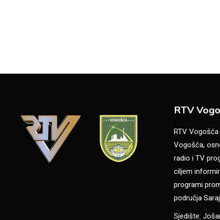
RTV Vogo
RTV Vogošća je
Vogošća, osno
radio i TV pr
ciljem informir
programi promo
područja Saraj
Sjedište: Još