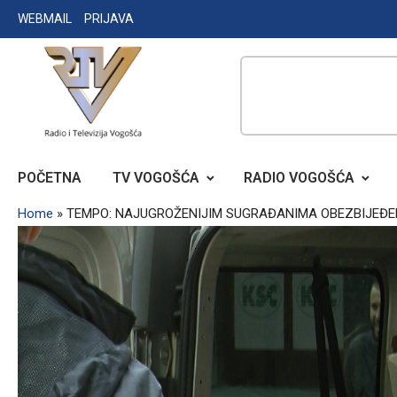
Skip
WEBMAIL
PRIJAVA
to
content
RADIO TELEVIZIJA VOGOŠĆA
POČETNA
TV VOGOŠĆA
RADIO VOGOŠĆA
Home
»
TEMPO: NAJUGROŽENIJIM SUGRAĐANIMA OBEZBIJEĐEN