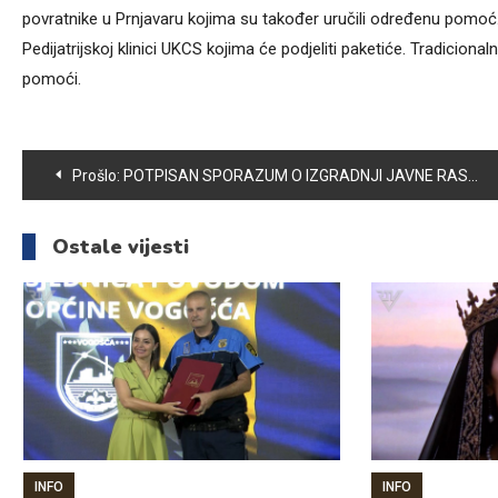
povratnike u Prnjavaru kojima su također uručili određenu pomo
Pedijatrijskoj klinici UKCS kojima će podjeliti paketiće. Tradicio
pomoći.
Navigacija
Prošlo:
POTPISAN SPORAZUM O IZGRADNJI JAVNE RASVETE NA PODRUČJU OPĆINE VOGOŠĆA
članaka
Ostale vijesti
INFO
INFO