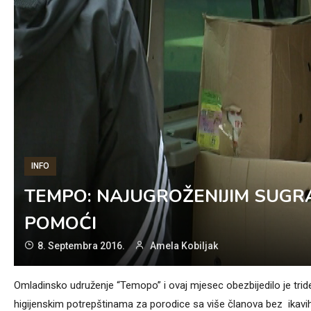
INFO
TEMPO: NAJUGROŽENIJIM SUGR
POMOĆI
8. Septembra 2016.
Amela Kobiljak
Omladinsko udruženje “Temopo” i ovaj mjesec obezbijedilo je trid
higijenskim potrepštinama za porodice sa više članova bez ikavih