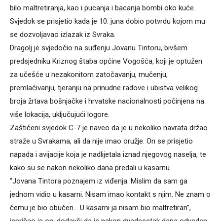
bilo maltretiranja, kao i pucanja i bacanja bombi oko kuće.
Svjedok se prisjetio kada je 10. juna dobio potvrdu kojom mu
se dozvoljavao izlazak iz Svraka.
Dragolj je svjedočio na suđenju Jovanu Tintoru, bivšem
predsjedniku Kriznog štaba općine Vogošća, koji je optužen
za učešće u nezakonitom zatočavanju, mučenju,
premlaćivanju, tjeranju na prinudne radove i ubistva velikog
broja žrtava bošnjačke i hrvatske nacionalnosti počinjena na
više lokacija, uključujući logore.
Zaštićeni svjedok C-7 je naveo da je u nekoliko navrata držao
straže u Svrakama, ali da nije imao oružje. On se prisjetio
napada i avijacije koja je nadlijetala iznad njegovog naselja, te
kako su se nakon nekoliko dana predali u kasarnu.
“Jovana Tintora poznajem iz viđenja. Mislim da sam ga
jednom vidio u kasarni. Nisam imao kontakt s njim. Ne znam o
čemu je bio obučen… U kasarni ja nisam bio maltretiran”,