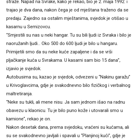
straže. Napad na Svrake, kako je rekao, bio je 2. maja 1992. i
trajao je dva dana, nakon čega je od mještana traženo da se
predaju. Zajedno sa ostalim mještanima, svjedok je otišao u
kasarnu u Semizovcu.
“Smjestili su nas u neki hangar. Tu su bili ljudi iz Svraka i bilo je
naoružanih ljudi… Oko 500 do 600 ljudi je bilo u hangaru.
Primijetili smo da su neke kuće zapaljene i da se vrši
pljačkanje kuća u Svrakama. U kasarni sam bio 15 dana”,
izjavio je svjedok.
Autobusima su, kazao je svjedok, odvezeni u “Nakinu garažu”
u Krivoglavcima, gdje je svakodnevno bilo fizičkog i verbalnog
maltretiranja.
“Neke su tukli, ali mene nisu. Ja sam jednom išao na radnu
obavezu u klaonicu. Tu je bilo puno kože i utovarali smo u
kamione”, rekao je on.
Nakon desetak dana, prema svjedoku, vraćeni su kućama, ali
su se svakodnevno javljali i spavali u “Planjinoj kući”, gdje je