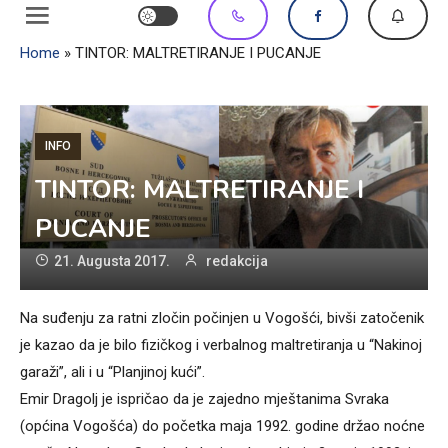
Home
»
TINTOR: MALTRETIRANJE I PUCANJE
INFO
TINTOR: MALTRETIRANJE I
PUCANJE
21. Augusta 2017.
redakcija
Na suđenju za ratni zločin počinjen u Vogošći, bivši zatočenik
je kazao da je bilo fizičkog i verbalnog maltretiranja u “Nakinoj
garaži”, ali i u “Planjinoj kući”.
Emir Dragolj je ispričao da je zajedno mještanima Svraka
(općina Vogošća) do početka maja 1992. godine držao noćne