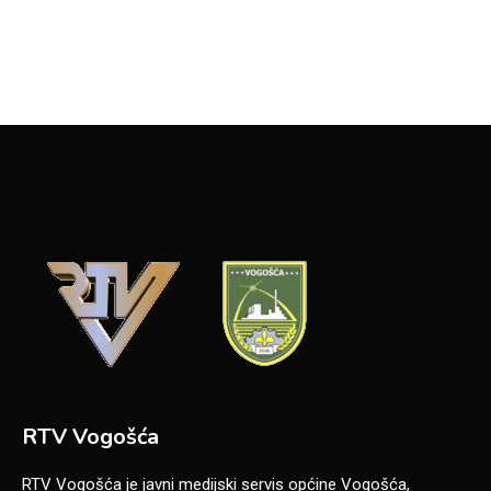
RTV Vogošća
RTV Vogošća je javni medijski servis općine Vogošća,