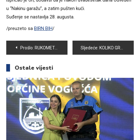
ispričao je on, dodavši da je nakon dvadesetak dana odveden
u “Nakinu garažu”, a zatim pušten kući.
Suđenje se nastavlja 28. augusta.
/preuzeto sa
BIRN BIH
/
Navigacija
Prošlo:
RUKOMETAŠI VOGOŠĆE SLAVILI U FINALU MEMORIJALNOG TURNIRA U ZENICI
Sljedeće:
KOLIKO GRAĐANI VOGOŠĆE VODE RAČUNA O IZGLEDU SVOJIH ULICA I NASELJA?
članaka
Ostale vijesti