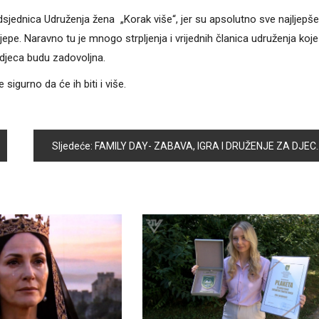
redsjednica Udruženja žena „Korak više“, jer su apsolutno sve najljepše.
ijepe. Naravno tu je mnogo strpljenja i vrijednih članica udruženja koje
 djeca budu zadovoljna.
sigurno da će ih biti i više.
Sljedeće:
FAMILY DAY- ZABAVA, IGRA I DRUŽENJE ZA DJECU I PORODICU