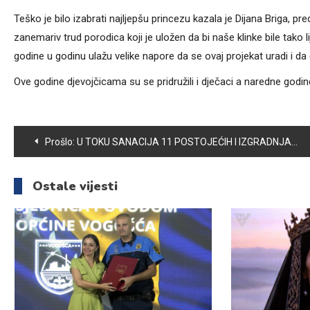
Teško je bilo izabrati najljepšu princezu kazala je Dijana Briga, p
zanemariv trud porodica koji je uložen da bi naše klinke bile tako l
godine u godinu ulažu velike napore da se ovaj projekat uradi i da
Ove godine djevojčicama su se pridružili i dječaci a naredne godine 
Navigacija
Prošlo:
U TOKU SANACIJA 11 POSTOJEĆIH I IZGRADNJA 3 NOVA DJEČIJA IGRALIŠTA U VOGOŠĆI
članaka
Ostale vijesti