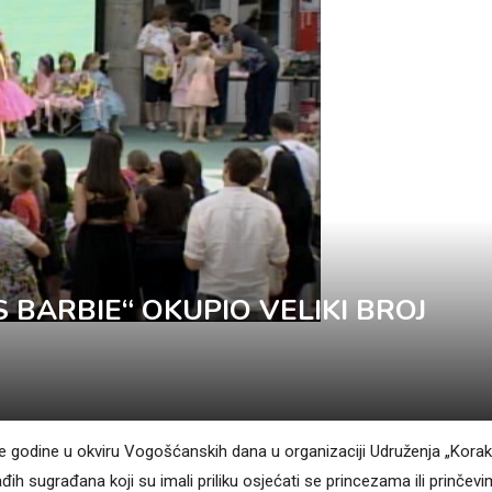
S BARBIE“ OKUPIO VELIKI BROJ
e godine u okviru Vogošćanskih dana u organizaciji Udruženja „Korak
đih sugrađana koji su imali priliku osjećati se princezama ili prinčevi