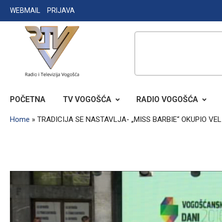
Skip
WEBMAIL
PRIJAVA
to
content
RADIO TELEVIZIJA VOGOŠĆA
POČETNA
TV VOGOŠĆA
RADIO VOGOŠĆA
Home
»
TRADICIJA SE NASTAVLJA- „MISS BARBIE“ OKUPIO VE