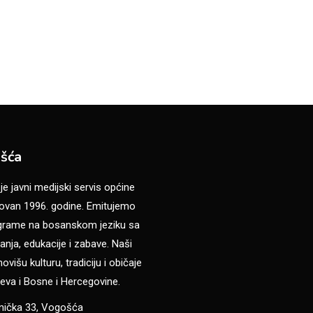
šća
 javni medijski servis općine
van 1996. godine. Emitujemo
ograme na bosanskom jeziku sa
anja, edukacije i zabave. Naši
višu kulturu, tradiciju i običaje
eva i Bosne i Hercegovine.
anička 33, Vogošća