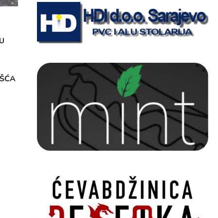
U
OŠĆA