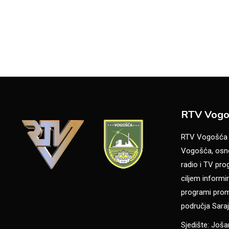
RTV Vogo
RTV Vogošća je
Vogošća, osno
radio i TV pr
ciljem informir
programi promo
područja Saraj
Sjedište: Još