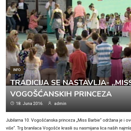
INFO
TRADICIJA SE NASTAVLJA- „MIS
VOGOŠĆANSKIH PRINCEZA
18. Juna 2016.
admin
Jubilarna 10. Vogošćanska princeza „Miss Barbie“ održana je i ov
više“. Trg branilaca Vogošće krasili su nasmijana lica naših najmla