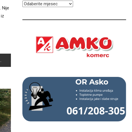
ARHIVA
 Nije
 iz