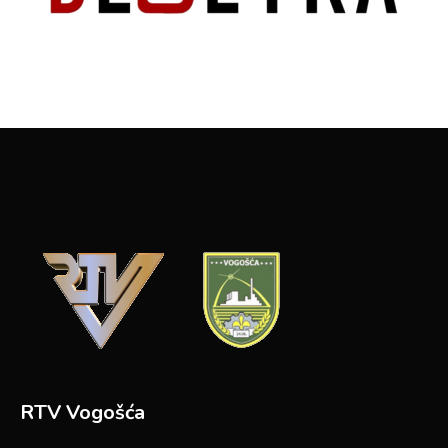
RTV Vogošća