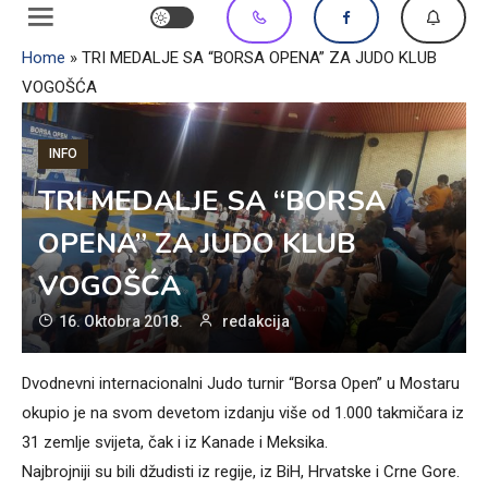
Home
»
TRI MEDALJE SA “BORSA OPENA” ZA JUDO KLUB
VOGOŠĆA
INFO
TRI MEDALJE SA “BORSA
OPENA” ZA JUDO KLUB
VOGOŠĆA
16. Oktobra 2018.
redakcija
Dvodnevni internacionalni Judo turnir “Borsa Open” u Mostaru
okupio je na svom devetom izdanju više od 1.000 takmičara iz
31 zemlje svijeta, čak i iz Kanade i Meksika.
Najbrojniji su bili džudisti iz regije, iz BiH, Hrvatske i Crne Gore.