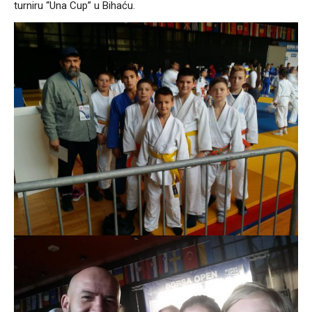
turniru “Una Cup” u Bihaću.