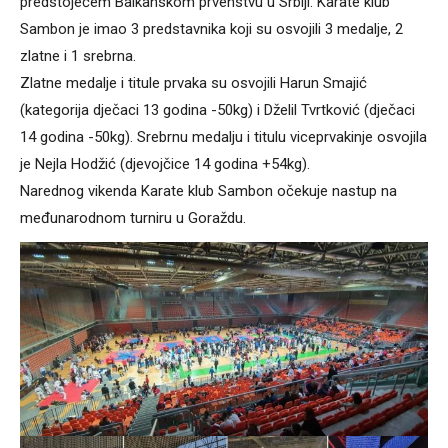
predstojećem Balkanskom prvenstvu u Srbiji. Karate klub
Sambon je imao 3 predstavnika koji su osvojili 3 medalje, 2
zlatne i 1 srebrna.
Zlatne medalje i titule prvaka su osvojili Harun Smajić
(kategorija dječaci 13 godina -50kg) i Dželil Tvrtković (dječaci
14 godina -50kg). Srebrnu medalju i titulu viceprvakinje osvojila
je Nejla Hodžić (djevojčice 14 godina +54kg).
Narednog vikenda Karate klub Sambon očekuje nastup na
međunarodnom turniru u Goraždu.