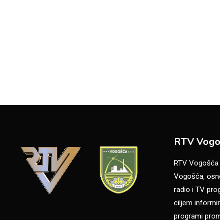
RTV Vogo
RTV Vogošća je
Vogošća, osno
radio i TV pr
ciljem informir
programi promo