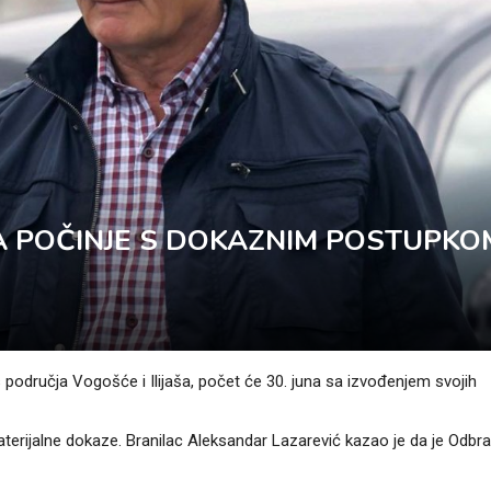
A POČINJE S DOKAZNIM POSTUPKO
 područja Vogošće i Ilijaša, počet će 30. juna sa izvođenjem svojih
materijalne dokaze. Branilac Aleksandar Lazarević kazao je da je Odbra