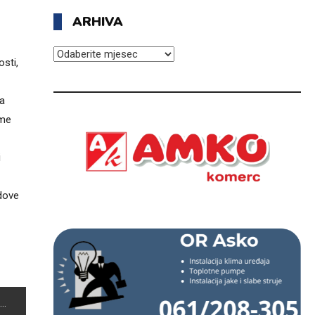
ARHIVA
ARHIVA
osti,
da
ome
i
adove