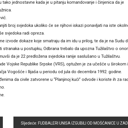
isu tako jednostavne kada je u pitanju komandovanje i činjenica da je
užnica.
vić.
ti broj svjedoka ukoliko će se njihovi iskazi ponavljati na iste okoln
iše svjedoka radi opreza.
ne izvode dokaze koje smatraju da im idu u prilog, te da je na Sudu 
kosti stranaka u postupku, Odbrana trebalo da upozna Tužilaštvo o on
uvši da je 22 predložena svjedoka ranije saslušano u Tužilaštvu.
de Vojske Republike Srpske (VRS), optužen je za učešće u širokom 
ja Vogošće i Ilijaša u periodu od jula do decembra 1992. godine.
enima da civile zatvorene u “Planjinoj kući” odvode i koriste ih za r
no.
ne.
Sljedeće:
FUDBALERI UNISA IZGUBILI OD MOŠĆANICE U ZADNJOJ UTAKMICI NA SVOM TERENU OVE SEZONE