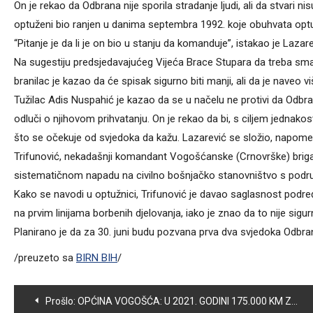
On je rekao da Odbrana nije sporila stradanje ljudi, ali da stvari n
optuženi bio ranjen u danima septembra 1992. koje obuhvata opt
“Pitanje je da li je on bio u stanju da komanduje”, istakao je Lazare
Na sugestiju predsjedavajućeg Vijeća Brace Stupara da treba smanji
branilac je kazao da će spisak sigurno biti manji, ali da je naveo v
Tužilac Adis Nuspahić je kazao da se u načelu ne protivi da Odbra
odluči o njihovom prihvatanju. On je rekao da bi, s ciljem jedna
što se očekuje od svjedoka da kažu. Lazarević se složio, napomen
Trifunović, nekadašnji komandant Vogošćanske (Crnovrške) briga
sistematičnom napadu na civilno bošnjačko stanovništvo s područ
Kako se navodi u optužnici, Trifunović je davao saglasnost podređ
na prvim linijama borbenih djelovanja, iako je znao da to nije sigur
Planirano je da za 30. juni budu pozvana prva dva svjedoka Odbra
/preuzeto sa
BIRN BIH
/
Navigacija
Prošlo:
OPĆINA VOGOŠĆA: U 2021. GODINI 175.000 KM ZA PROJEKTE BORAČKIH UDRUŽENJA