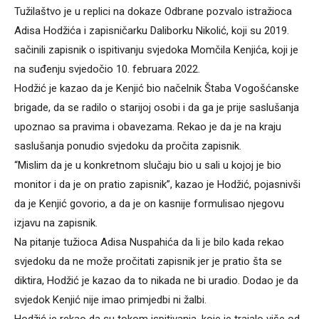
Tužilaštvo je u replici na dokaze Odbrane pozvalo istražioca
Adisa Hodžića i zapisničarku Daliborku Nikolić, koji su 2019.
sačinili zapisnik o ispitivanju svjedoka Momčila Kenjića, koji je
na suđenju svjedočio 10. februara 2022.
Hodžić je kazao da je Kenjić bio načelnik Štaba Vogošćanske
brigade, da se radilo o starijoj osobi i da ga je prije saslušanja
upoznao sa pravima i obavezama. Rekao je da je na kraju
saslušanja ponudio svjedoku da pročita zapisnik.
“Mislim da je u konkretnom slučaju bio u sali u kojoj je bio
monitor i da je on pratio zapisnik”, kazao je Hodžić, pojasnivši
da je Kenjić govorio, a da je on kasnije formulisao njegovu
izjavu na zapisnik.
Na pitanje tužioca Adisa Nuspahića da li je bilo kada rekao
svjedoku da ne može pročitati zapisnik jer je pratio šta se
diktira, Hodžić je kazao da to nikada ne bi uradio. Dodao je da
svjedok Kenjić nije imao primjedbi ni žalbi.
Hodžić je rekao da su tokom ispitivanja, koje je trajalo više od