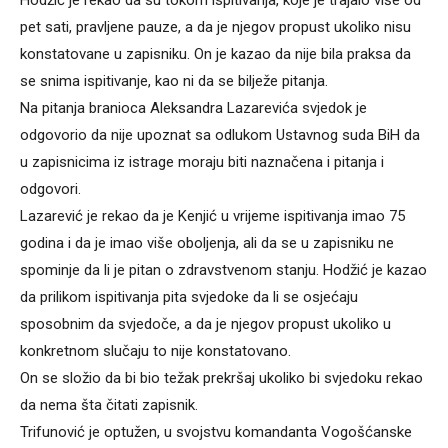
pet sati, pravljene pauze, a da je njegov propust ukoliko nisu
konstatovane u zapisniku. On je kazao da nije bila praksa da
se snima ispitivanje, kao ni da se bilježe pitanja.
Na pitanja branioca Aleksandra Lazarevića svjedok je
odgovorio da nije upoznat sa odlukom Ustavnog suda BiH da
u zapisnicima iz istrage moraju biti naznačena i pitanja i
odgovori.
Lazarević je rekao da je Kenjić u vrijeme ispitivanja imao 75
godina i da je imao više oboljenja, ali da se u zapisniku ne
spominje da li je pitan o zdravstvenom stanju. Hodžić je kazao
da prilikom ispitivanja pita svjedoke da li se osjećaju
sposobnim da svjedoče, a da je njegov propust ukoliko u
konkretnom slučaju to nije konstatovano.
On se složio da bi bio težak prekršaj ukoliko bi svjedoku rekao
da nema šta čitati zapisnik.
Trifunović je optužen, u svojstvu komandanta Vogošćanske