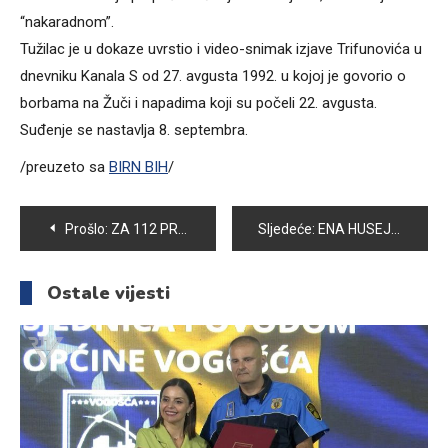
“nakaradnom”.
Tužilac je u dokaze uvrstio i video-snimak izjave Trifunovića u
dnevniku Kanala S od 27. avgusta 1992. u kojoj je govorio o
borbama na Žuči i napadima koji su počeli 22. avgusta.
Suđenje se nastavlja 8. septembra.
/preuzeto sa
BIRN BIH
/
Navigacija
Prošlo:
ZA 112 PRVAČIĆA OŠ “ZAHID BARUČIJA ” UPRILIČEN SVEČANI DOČEK
Sljedeće:
ENA HUSEJNOVIĆ BRONZANA NA MEĐUNARODNOM TAEKWONDO TURNIRU “BOSNIA AND HERZEGOVINA OPEN 2023”
članaka
Ostale vijesti