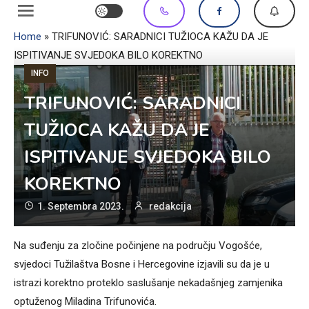
Home
»
TRIFUNOVIĆ: SARADNICI TUŽIOCA KAŽU DA JE
ISPITIVANJE SVJEDOKA BILO KOREKTNO
INFO
TRIFUNOVIĆ: SARADNICI
TUŽIOCA KAŽU DA JE
ISPITIVANJE SVJEDOKA BILO
KOREKTNO
1. Septembra 2023.
redakcija
Na suđenju za zločine počinjene na području Vogošće,
svjedoci Tužilaštva Bosne i Hercegovine izjavili su da je u
istrazi korektno proteklo saslušanje nekadašnjeg zamjenika
optuženog Miladina Trifunovića.