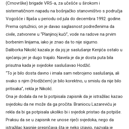
(Crnovrške) brigade VRS-a, za učešće u širokom i
sistematičnom napadu na bošnjačko stanovništvo s područja
Vogošće i Ilijaša u periodu od jula do decembra 1992. godine.
Prema optužnici, on je davao saglasnost podređenima da
civile, zatvorene u “Planjinoj kući”, vode na radove na prvim
borbenim linijama, iako je znao da to nije sigurno.
Daliborka Nikolić kazala je da joj je saslušanje Kenjića ostalo u
sjećanju jer je dugo trajalo. Navela je da je dosta puta bila
prisutna kada je svjedoke saslušavao Hodžić.
“To je bilo dosta davno i imala sam nebrojeno saslušanja, ali
svako s njim (Hodžićem) je bilo korektno, u smislu da nije bilo
pritisaka”, rekla je Nikolić.
Ona je dodala da ne bi potpisala zapisnik da je istražilac kazao
svjedoku da ne može da ga pročita. Braniocu Lazareviću je
rekla da bi ga potpisala ukoliko bi i svjedok pristao da potpiše.
Praksu da se u zapisnik ne unose riječi svjedoka, nego da
istražilac kasnije prepričava šta je neko izjavio, nazvala je