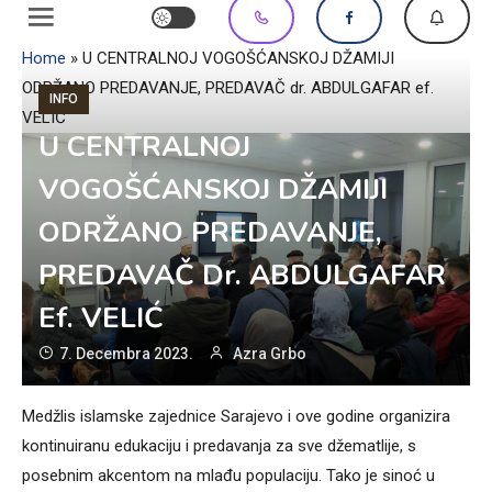
Home
»
U CENTRALNOJ VOGOŠĆANSKOJ DŽAMIJI
ODRŽANO PREDAVANJE, PREDAVAČ dr. ABDULGAFAR ef.
INFO
VELIĆ
U CENTRALNOJ
VOGOŠĆANSKOJ DŽAMIJI
ODRŽANO PREDAVANJE,
PREDAVAČ Dr. ABDULGAFAR
Ef. VELIĆ
7. Decembra 2023.
Azra Grbo
Medžlis islamske zajednice Sarajevo i ove godine organizira
kontinuiranu edukaciju i predavanja za sve džematlije, s
posebnim akcentom na mlađu populaciju. Tako je sinoć u