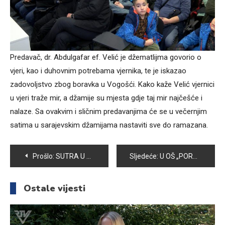
Predavač, dr. Abdulgafar ef. Velić je džematlijma govorio o
vjeri, kao i duhovnim potrebama vjernika, te je iskazao
zadovoljstvo zbog boravka u Vogošći. Kako kaže Velić vjernici
u vjeri traže mir, a džamije su mjesta gdje taj mir najčešće i
nalaze. Sa ovakvim i sličnim predavanjima će se u večernjim
satima u sarajevskim džamijama nastaviti sve do ramazana.
Navigacija
Prošlo:
SUTRA U VOGOŠĆI NOVA RUKOMETNA UZBUĐENJA , RUKOMETAŠI VOGOŠĆE DOČEKUJU PRVOPLASIRANI RK BORAC
Sljedeće:
U OŠ „PORODICE EF. RAMIĆ“ ODRŽANA EDUKACIJSKA RADIONICA ZA UČITELJE
članaka
Ostale vijesti