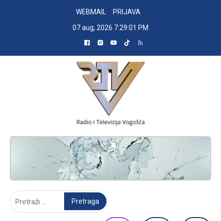
Skip
WEBMAIL
PRIJAVA
to
07 aug, 2026
7:29:02 PM
content
RADIO TELEVIZIJA VOGOŠĆA
Pretraga: