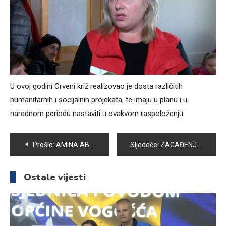
U ovoj godini Crveni križ realizovao je dosta različitih
humanitarnih i socijalnih projekata, te imaju u planu i u
narednom periodu nastaviti u ovakvom raspoloženju.
Navigacija
Prošlo:
AMINA ABASPAHIĆ ZLATNA STUDENTICA UNSA: PLANIRAM OSTATI OVDJE, SVOJU KARIJERU VIDIM U NAUČNO-ISTRAŽIVAČKOM RADU
Sljedeće:
ZAGAĐENJE ZRAKA – PROGLAŠENA EPIZODA UPOZORENJE
članaka
Ostale vijesti