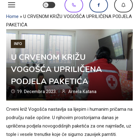
Home
»
U CRVENOM KRIŽU VOGOŠĆA UPRILIČENA PODJELA
PAKETIĆA
INFO
U CRVENOM KRIŽU
VOGOŠĆA UPRILIČENA
PODJELA PAKETIĆA
19. Decembra 2023.
Arnela Katana
Crveni križ Vogošća nastavlja sa lijepim i humanim pričama na
području naše općine. U njihovim prostorijama danas je
upriličena podjela novogodišnjih paketića za one najmlađe, uz
tople i vesele trenutke koje će sigurno zauvijek pamtiti.