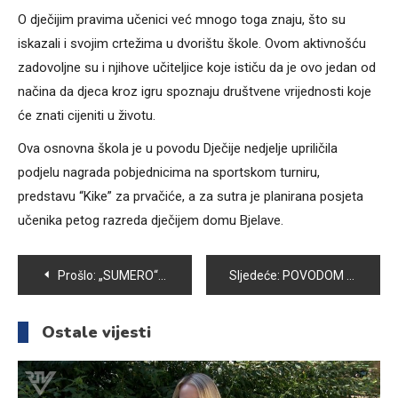
O dječijim pravima učenici već mnogo toga znaju, što su
iskazali i svojim crtežima u dvorištu škole. Ovom aktivnošću
zadovoljne su i njihove učiteljice koje ističu da je ovo jedan od
načina da djeca kroz igru spoznaju društvene vrijednosti koje
će znati cijeniti u životu.
Ova osnovna škola je u povodu Dječije nedjelje upriličila
podjelu nagrada pobjednicima na sportskom turniru,
predstavu “Kike” za prvačiće, a za sutra je planirana posjeta
učenika petog razreda dječijem domu Bjelave.
Navigacija
Prošlo:
„SUMERO“ ORGANIZOVAO KONFERENCIJU „INKLUZIJOM DO JEDNAKIH MOGUĆNOSTI DJECE I OSOBA S INVALIDITETOM KS“
Sljedeće:
POVODOM DANA UČITELJA UPRILIČEN PRIJEM ZA VOGOŠĆANSKE PROSVJETNE RADNIKE
članaka
Ostale vijesti