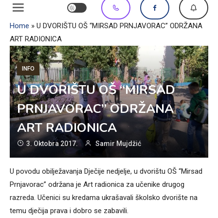
Home
»
U DVORIŠTU OŠ “MIRSAD PRNJAVORAC” ODRŽANA
ART RADIONICA
INFO
U DVORIŠTU OŠ “MIRSAD
PRNJAVORAC” ODRŽANA
ART RADIONICA
3. Oktobra 2017.
Samir Mujdžić
U povodu obilježavanja Dječije nedjelje, u dvorištu OŠ “Mirsad
Prnjavorac” održana je Art radionica za učenike drugog
razreda. Učenici su kredama ukrašavali školsko dvorište na
temu dječija prava i dobro se zabavili.