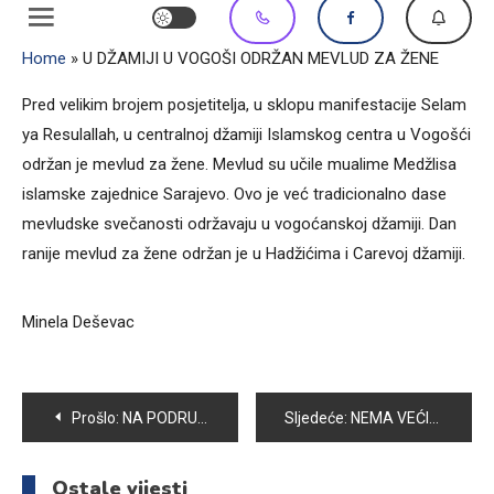
Home
»
U DŽAMIJI U VOGOŠI ODRŽAN MEVLUD ZA ŽENE
Pred velikim brojem posjetitelja, u sklopu manifestacije Selam
ya Resulallah, u centralnoj džamiji Islamskog centra u Vogošći
održan je mevlud za žene. Mevlud su učile mualime Medžlisa
islamske zajednice Sarajevo. Ovo je već tradicionalno dase
mevludske svečanosti održavaju u vogoćanskoj džamiji. Dan
ranije mevlud za žene održan je u Hadžićima i Carevoj džamiji.
Minela Deševac
Navigacija
Prošlo:
NA PODRUČJU OPĆINE VOGOŠĆA SNIJEG NIJE IZAZVAO VEĆE PROBLEME
Sljedeće:
NEMA VEĆIH PROBLEMA U ODVIJANJU SAOBRAĆAJA NA PODRUČJU OPĆINE VOGOŠĆA
članaka
Ostale vijesti