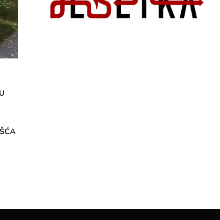
U
OŠĆA