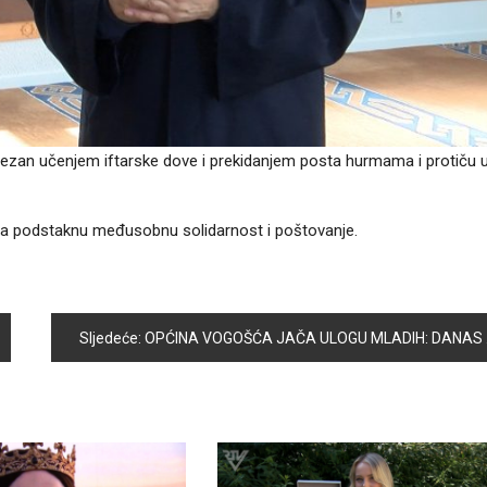
i ezan učenjem iftarske dove i prekidanjem posta hurmama i protiču 
ma, da podstaknu međusobnu solidarnost i poštovanje.
Sljedeće:
OPĆINA VOGOŠĆA JAČA ULOGU MLADIH: DANAS PREDSTAVLJENA STRATEGIJA PREMA MLADIMA