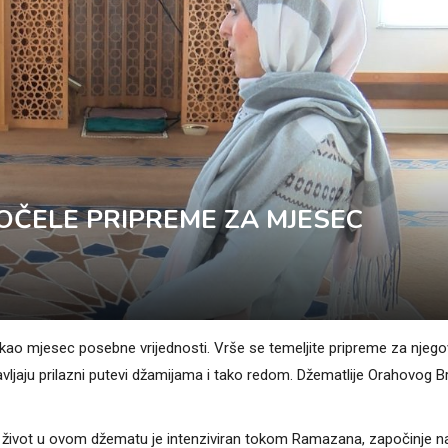
ČELE PRIPREME ZA MJESEC
 kao mjesec posebne vrijednosti. Vrše se temeljite pripreme za njego
avljaju prilazni putevi džamijama i tako redom. Džematlije Orahovog Br
ivot u ovom džematu je intenziviran tokom Ramazana, započinje n