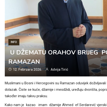
INFO
U DŽEMATU ORAHOV BRIJEG PO
RAMAZAN
12. Februara 2026.
Advija Tirić
Muslimani u Bosni i Hercegovini su Ramazan oduvijek doživljavali
dolazak. Čiste se kuće, džamije i mesdžidi, uređuju dvorišta, popr
također imaju takvu praksu.
Kako nam je kazao imam džamije Ahmed ef.Serdarević vjerski ž