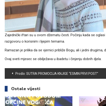
Zajednički iftari su u ovom džematu česti. Počinju kada se oglas
razgovoru o korisnim i lijepim temama.
Ramazan je prilika da se vjernici približe Bogu, ali i jedni drugi
Ovaj sveti mjesec se obilježava u ibadetu i činjenju dobrih djela.
Navigacija
Prošlo:
SUTRA PROMOCIJA KNJIGE “ESMIN PRVI POST”
članaka
Ostale vijesti