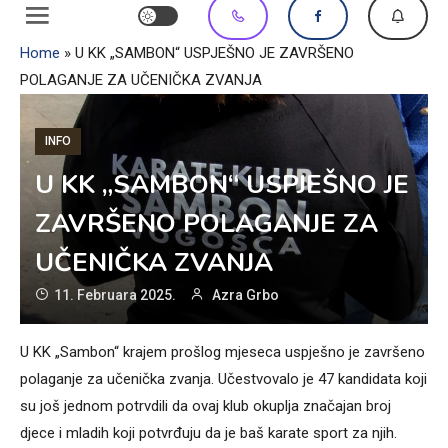
Home
»
U KK „SAMBON“ USPJEŠNO JE ZAVRŠENO
POLAGANJE ZA UČENIČKA ZVANJA
INFO
U KK „SAMBON“ USPJEŠNO JE
ZAVRŠENO POLAGANJE ZA
UČENIČKA ZVANJA
11. Februara 2025.
Azra Grbo
U KK „Sambon“ krajem prošlog mjeseca uspješno je završeno
polaganje za učenička zvanja. Učestvovalo je 47 kandidata koji
su još jednom potrvdili da ovaj klub okuplja značajan broj
djece i mladih koji potvrđuju da je baš karate sport za njih.