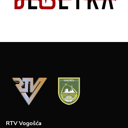
RTV Vogošća