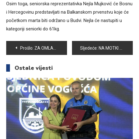
Osim toga, seniorska reprezentativka Nejla Mujković će Bosnu
i Hercegovinu predstavljati na Balkanskom prvenstvu koje će
početkom marta biti održano u Budvi. Nejla će nastupiti u
kategoriji seniorki do 61kg.
Navigacija
Prošlo:
ZA OMLADINSKO UDRUŽENJE “AKTIVA 2014” PROŠLA JUBILARNA GODINA BILA JE USPJEŠNA
Sljedeće:
NA MOTKI ODRŽANE 7. ZIMSKE PLANINARSKE IGRE
članaka
Ostale vijesti