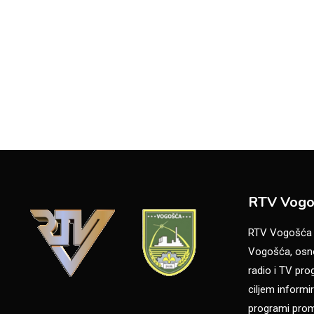
RTV Vogo
RTV Vogošća je
Vogošća, osno
radio i TV pr
ciljem informir
programi promo