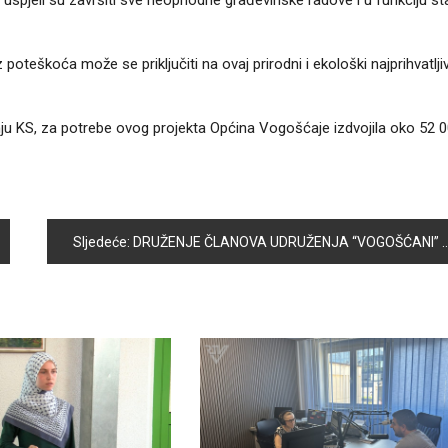
spjeli su završiti sve neophodne građevinske radove i u funkciju sta
eškoća može se priključiti na ovaj prirodni i ekološki najprihvatljivi
ju KS, za potrebe ovog projekta Općina Vogošćaje izdvojila oko 52 
Sljedeće:
DRUŽENJE ČLANOVA UDRUŽENJA “VOGOŠĆANI” U RESTORANU DOLCETTO