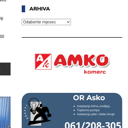
viti
ARHIVA
ji
ARHIVA
000