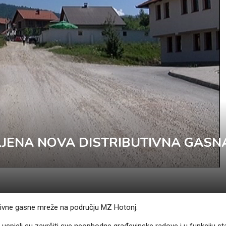
LJENA NOVA DISTRIBUTIVNA GASN
utivne gasne mreže na području MZ Hotonj.