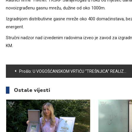
Radnici firme “HIKnet” i KJKP Sarajevogas u roku od mjesec dana u
novoizgrađenu gasnu mrežu, dužine od oko 1000m.
Izgradnjom distributivne gasne mreže oko 400 domaćinstava, bez pot
energent.
Stručni nadzor nad izvedenim radovima izveo je zavod za izgradn
KM.
Navigacija
Prošlo:
U VOGOŠĆANSKOM VRTIĆU “TREŠNJICA” REALIZUJE SE OBAVEZNI PREDŠKOLSKI PROGRAM
članaka
Ostale vijesti