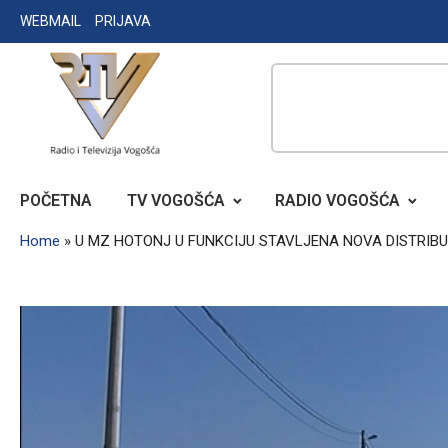
Skip
WEBMAIL
PRIJAVA
to
content
RADIO TELEVIZIJA VOGOŠĆA
POČETNA
TV VOGOŠĆA
RADIO VOGOŠĆA
Home
»
U MZ HOTONJ U FUNKCIJU STAVLJENA NOVA DISTRIB