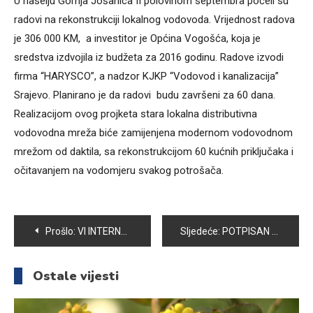
U naselju Gornja Jošanica II polovinom septembra počeli su
radovi na rekonstrukciji lokalnog vodovoda. Vrijednost radova
je 306 000 KM, a investitor je Općina Vogošća, koja je
sredstva izdvojila iz budžeta za 2016 godinu. Radove izvodi
firma “HARYSCO”, a nadzor KJKP “Vodovod i kanalizacija”
Srajevo. Planirano je da radovi budu završeni za 60 dana.
Realizacijom ovog projketa stara lokalna distributivna
vodovodna mreža biće zamijenjena modernom vodovodnom
mrežom od daktila, sa rekonstrukcijom 60 kućnih priključaka i
očitavanjem na vodomjeru svakog potrošača.
Navigacija
Prošlo:
VI INTERNACIONALNI GIMNASTIČKI KUP “ŠEVALA MUJIĆ” 23. – 25. U VOGOŠĆI
Sljedeće:
POTPISAN UGOVOR O REKONSTRUKCIJI CJEVOVODA U NASELJU KRIVOGLAVCI
članaka
Ostale vijesti