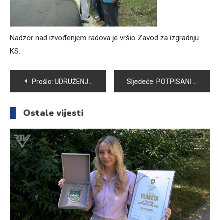
Nadzor nad izvođenjem radova je vršio Zavod za izgradnju
KS.
Navigacija
Prošlo:
UDRUŽENJE „AKTIVA 2014“ OTVORILO OMLADINSKI KLUB
Sljedeće:
POTPISANI UGOVORI O DODJELI PLASTENIKA U VOGOŠĆI
članaka
Ostale vijesti