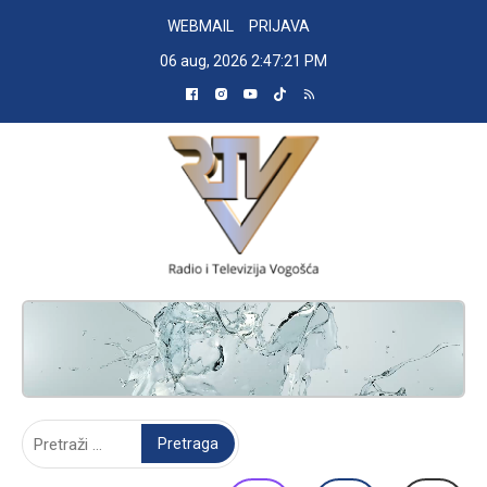
Skip
WEBMAIL
PRIJAVA
to
06 aug, 2026
2:47:22 PM
content
RADIO TELEVIZIJA VOGOŠĆA
Pretraga: