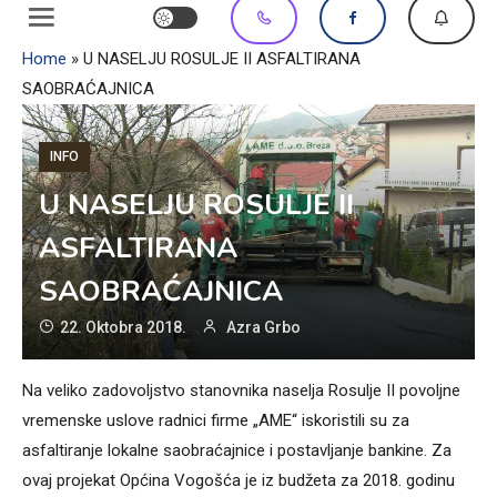
Home
»
U NASELJU ROSULJE II ASFALTIRANA
SAOBRAĆAJNICA
INFO
U NASELJU ROSULJE II
ASFALTIRANA
SAOBRAĆAJNICA
22. Oktobra 2018.
Azra Grbo
Na veliko zadovoljstvo stanovnika naselja Rosulje II povoljne
vremenske uslove radnici firme „AME“ iskoristili su za
asfaltiranje lokalne saobraćajnice i postavljanje bankine. Za
ovaj projekat Općina Vogošća je iz budžeta za 2018. godinu