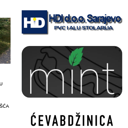
U
OŠĆA