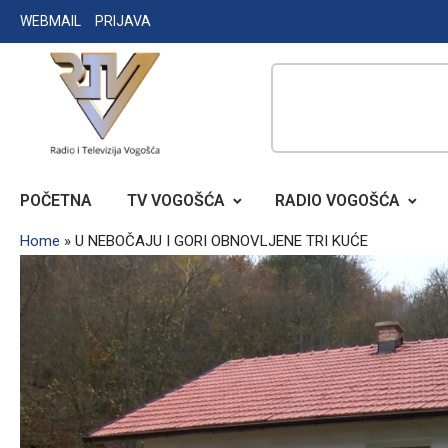
Skip
WEBMAIL
PRIJAVA
to
content
RADIO TELEVIZIJA VOGOŠĆA
POČETNA
TV VOGOŠĆA
RADIO VOGOŠĆA
Home
»
U NEBOČAJU I GORI OBNOVLJENE TRI KUĆE