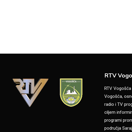
RTV Vogo
RTV Vogošća je
Vogošća, osno
radio i TV pr
ciljem informir
programi promo
područja Saraj