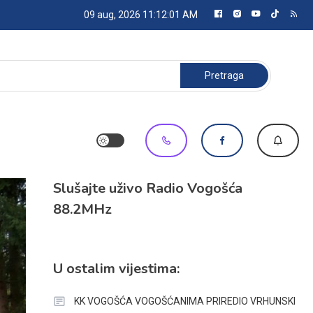
09 aug, 2026
11:12:02 AM
Pretraga:
Slušajte uživo Radio Vogošća
88.2MHz
U ostalim vijestima:
KK VOGOŠĆA VOGOŠĆANIMA PRIREDIO VRHUNSKI