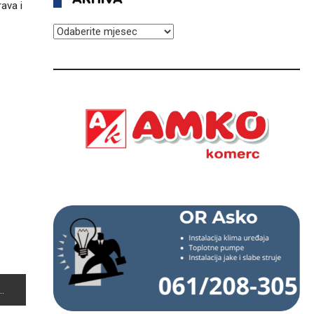
rava i
ARHIVA