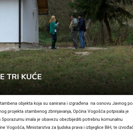
E TRI KUĆE
3 stambena objekta koja su sanirana i izgrađena na osnovu Javnog po
alnog projekta stambenog zbrinjavanja, Općina Vogošća potpisala je
 Sporazumu imala je obavezu obezbijediti potrebnu komunalnu
ćine Vogošća, Ministarstva za ljudska prava i izbjeglice BiH, te izvođa