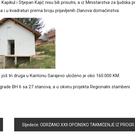
Kapikul i Stjepan Kajić nisu bili prisutni, a iz Ministarstva za ljudska p
a i u kvadraturi prema broju prijavljenih članova domaćinstva.
i još tri druga u Kantonu Sarajevo uloženo je oko 160.000 KM.
rade BH 6 sa 27 stanova, a u okviru projekta Regionalni stambeni
Sljedeće:
ODRŽANO XXII OPĆINSKO TAKMIČENJE IZ PROGRAMA „UPOZORAVANJE NA OPASNOST OD MINA“