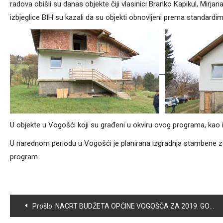
radova obišli su danas objekte čiji vlasinici Branko Kapikul, Mirjana 
izbjeglice BIH su kazali da su objekti obnovljeni prema standardim
U objekte u Vogošći koji su građeni u okviru ovog programa, kao 
U narednom periodu u Vogošći je planirana izgradnja stambene zg
program.
Navigacija
Prošlo:
NACRT BUDŽETA OPĆINE VOGOŠĆA ZA 2019. GODINU IZNOSI 12.050.600 KM