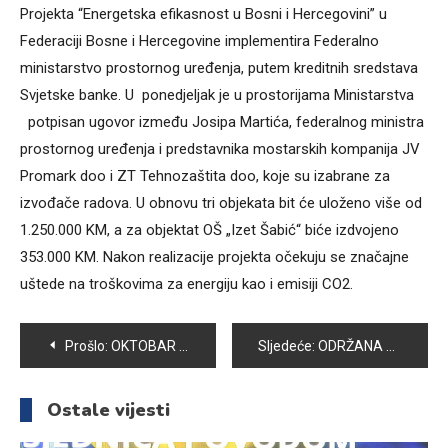
Projekta “Energetska efikasnost u Bosni i Hercegovini” u
Federaciji Bosne i Hercegovine implementira Federalno
ministarstvo prostornog uređenja, putem kreditnih sredstava
Svjetske banke. U ponedjeljak je u prostorijama Ministarstva
potpisan ugovor između Josipa Martića, federalnog ministra
prostornog uređenja i predstavnika mostarskih kompanija JV
Promark doo i ZT Tehnozaštita doo, koje su izabrane za
izvođače radova. U obnovu tri objekata bit će uloženo više od
1.250.000 KM, a za objektat OŠ „Izet Šabić“ biće izdvojeno
353.000 KM. Nakon realizacije projekta očekuju se značajne
uštede na troškovima za energiju kao i emisiji CO2.
Navigacija
Prošlo:
OKTOBAR MJESEC ORALNE HIGIJENE
Sljedeće:
ODRŽANA 21. REDOVNA SJEDNICA OPĆINSKOG VIJEĆA VOGOŠĆA
članaka
Ostale vijesti