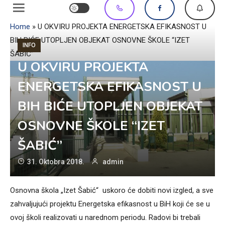
Home
»
U OKVIRU PROJEKTA ENERGETSKA EFIKASNOST U
BIH BIĆE UTOPLJEN OBJEKAT OSNOVNE ŠKOLE “IZET
INFO
ŠABIĆ”
U OKVIRU PROJEKTA
ENERGETSKA EFIKASNOST U
BIH BIĆE UTOPLJEN OBJEKAT
OSNOVNE ŠKOLE “IZET
ŠABIĆ”
31. Oktobra 2018.
admin
Osnovna škola „Izet Šabić“ uskoro će dobiti novi izgled, a sve
zahvaljujući projektu Energetska efikasnost u BiH koji će se u
ovoj školi realizovati u narednom periodu. Radovi bi trebali