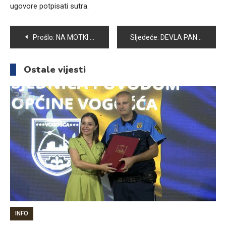
ugovore potpisati sutra.
Navigacija
Prošlo:
NA MOTKI ODRŽANE 8. ZIMSKE PLANINARSKE IGRE
Sljedeće:
DEVLA PANJETA DOBITNICA SREBRNE ZNAČKE UNIVERZITETA U SARAJEVU
članaka
Ostale vijesti
INFO