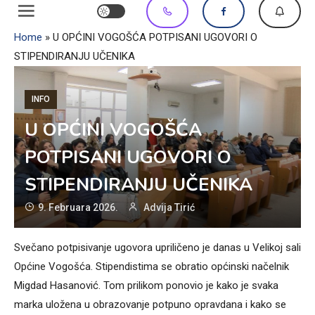
Home
»
U OPĆINI VOGOŠĆA POTPISANI UGOVORI O
STIPENDIRANJU UČENIKA
INFO
U OPĆINI VOGOŠĆA
POTPISANI UGOVORI O
STIPENDIRANJU UČENIKA
9. Februara 2026.
Advija Tirić
Svečano potpisivanje ugovora upriličeno je danas u Velikoj sali
Općine Vogošća. Stipendistima se obratio općinski načelnik
Migdad Hasanović. Tom prilikom ponovio je kako je svaka
marka uložena u obrazovanje potpuno opravdana i kako se