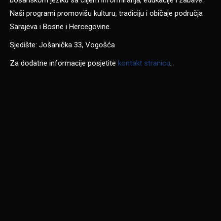
bosanskom jeziku sa ciljem informiranja, edukacije i zabave.
Naši programi promovišu kulturu, tradiciju i običaje područja
Sarajeva i Bosne i Hercegovine.
Sjedište: Jošanička 33, Vogošća
Za dodatne informacije posjetite
kontakt stranicu
.