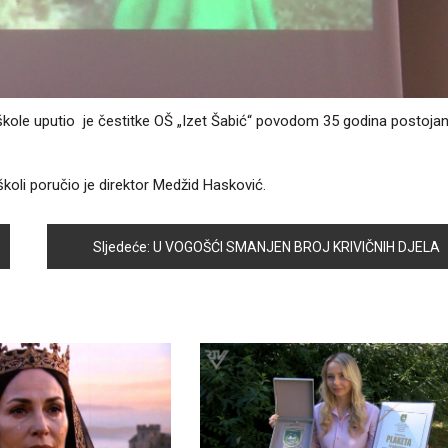
 škole uputio je čestitke OŠ „Izet Šabić“ povodom 35 godina postojanj
školi poručio je direktor Medžid Hasković.
Sljedeće:
U VOGOŠĆI SMANJEN BROJ KRIVIČNIH DJELA