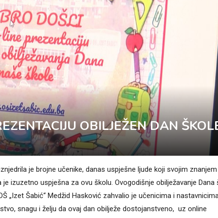
PREZENTACIJU OBILJEŽEN DAN ŠKOL
znjedrila je brojne učenike, danas uspješne ljude koji svojim znanjem 
 je izuzetno uspješna za ovu školu. Ovogodišnje obilježavanje Dana 
r OŠ „Izet Šabić“ Medžid Hasković zahvalio je učenicima i nastavnicima
instvo, snagu i želju da ovaj dan obilježe dostojanstveno, uz online