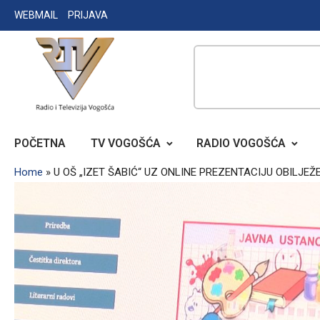
Skip
WEBMAIL
PRIJAVA
to
content
RADIO TELEVIZIJA VOGOŠĆA
POČETNA
TV VOGOŠĆA
RADIO VOGOŠĆA
Home
»
U OŠ „IZET ŠABIĆ“ UZ ONLINE PREZENTACIJU OBILJEŽ