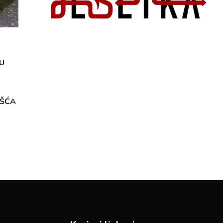
U
OŠĆA