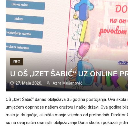
INFO
U OŠ „IZET ŠABIĆ“ UZ ONLINE 
27. Maja 2020.
Azra Mešanović
OŠ „Izet Šabić“ danas obilježava 35 godina postojanja. Ova škola i
umijećem doprinose našem društvu i našoj državi. Ova godina bila
malo je drugačije, ali ništa manje vrijedno od prethodnih. Direkto
su na ovaj način osmislili obilježavanje Dana škole, i pokazali jed