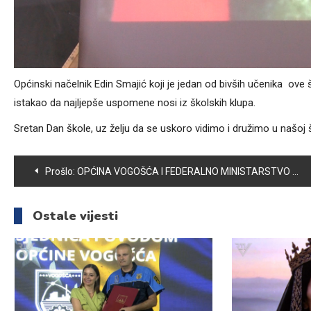
Općinski načelnik Edin Smajić koji je jedan od bivših učenika ove
istakao da najljepše uspomene nosi iz školskih klupa.
Sretan Dan škole, uz želju da se uskoro vidimo i družimo u našoj 
Navigacija
Prošlo:
OPĆINA VOGOŠĆA I FEDERALNO MINISTARSTVO POLJOPRIVREDE, VODOPRIVREDE I ŠUMARSTVA POTPISALI SPORAZUM O SUFINANSIRANJU ZA PROLJETNU SJETVU
članaka
Ostale vijesti