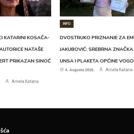
INFO
CI KATARINI KOSAČA-
DVOSTRUKO PRIZNANJE ZA EM
AUTORICE NATAŠE
JAKUBOVIĆ: SREBRNA ZNAČKA
ERT PRIKAZAN SINOĆ
UNSA I PLAKETA OPĆINE VOG
Arnela Katana
6. Augusta 2026.
Arnela Katana
.
šća