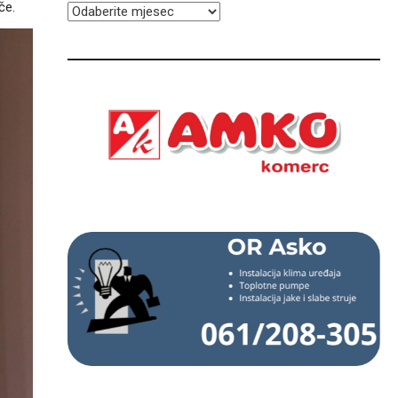
če.
ARHIVA