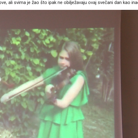
dove, ali svima je žao što ipak ne obilježavaju ovaj svečani dan kao ina