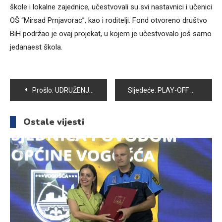
škole i lokalne zajednice, učestvovali su svi nastavnici i učenici
OŠ “Mirsad Prnjavorac”, kao i roditelji. Fond otvoreno društvo
BiH podržao je ovaj projekat, u kojem je učestvovalo još samo
jedanaest škola.
Navigacija
Prošlo:
UDRUŽENJE “MOSTOVI” ODRŽALO EDUKATIVNO PREDAVANJE
Sljedeće:
PLAY-OFF ZA PRVAKA A1 LIGE BIH: PORAZ VOGOŠĆANA NA DOMAĆEM PARKETU
članaka
Ostale vijesti