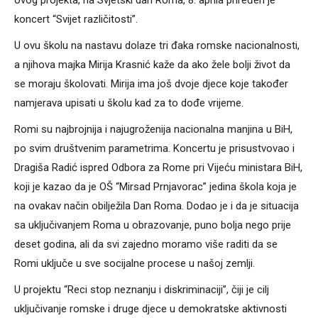
ovog projekta, na Svjetski dan Roma, 8. aprila priređen je
koncert “Svijet različitosti”.
U ovu školu na nastavu dolaze tri đaka romske nacionalnosti,
a njihova majka Mirija Krasnić kaže da ako žele bolji život da
se moraju školovati. Mirija ima još dvoje djece koje također
namjerava upisati u školu kad za to dođe vrijeme.
Romi su najbrojnija i najugroženija nacionalna manjina u BiH,
po svim društvenim parametrima. Koncertu je prisustvovao i
Dragiša Radić ispred Odbora za Rome pri Vijeću ministara BiH,
koji je kazao da je OŠ “Mirsad Prnjavorac” jedina škola koja je
na ovakav način obilježila Dan Roma. Dodao je i da je situacija
sa uključivanjem Roma u obrazovanje, puno bolja nego prije
deset godina, ali da svi zajedno moramo više raditi da se
Romi uključe u sve socijalne procese u našoj zemlji.
U projektu “Reci stop neznanju i diskriminaciji”, čiji je cilj
uključivanje romske i druge djece u demokratske aktivnosti