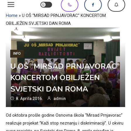
Home
»
U OŠ “MIRSAD PRNJAVORAC” KONCERTOM
OBILJEŽEN SVJETSKI DAN ROMA
INFO
U OŠ “MIRSAD PRNJAVORAC”
KONCERTOM OBILJEŽEN
SVJETSKI DAN ROMA
8. Aprila 2016.
admin
Od oktobra prošle godine Osnovna škola “Mirsad Prnjavorac”
realizuje projekat “Kaži stop neznanju i diskriminaciji”. U okviru