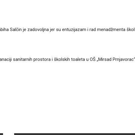
abiha Salčin je zadovoljna jer su entuzijazam i rad menadžmenta ško
sanaciji sanitarnih prostora i školskih toaleta u OŠ „Mirsad Prnjavorac