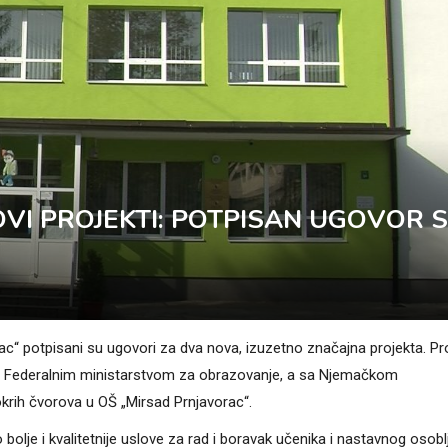
VI PROJEKTI: POTPISAN UGOVOR 
“ potpisani su ugovori za dva nova, izuzetno značajna projekta. Pr
 sa Federalnim ministarstvom za obrazovanje, a sa Njemačkom
rih čvorova u OŠ „Mirsad Prnjavorac“.
bolje i kvalitetnije uslove za rad i boravak učenika i nastavnog osobl