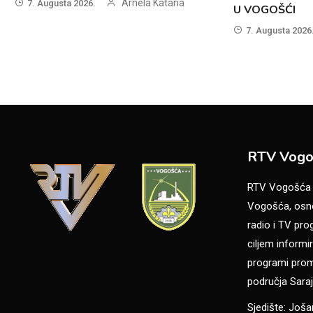
Arnela Katana
7. Augusta 2026.
U VOGOŠĆI
7. Augusta 2026
RTV Vogo
RTV Vogošća je
Vogošća, osno
radio i TV pr
ciljem informir
programi promo
područja Saraj
Sjedište: Još