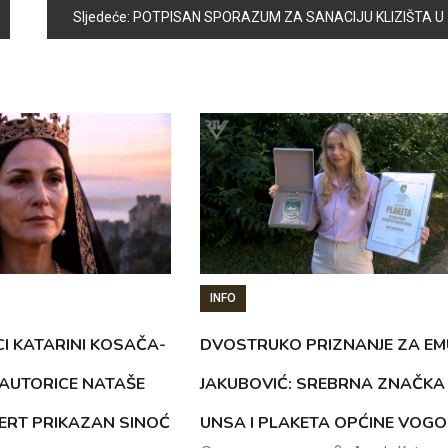
Sljedeće:
POTPISAN SPORAZUM ZA SANACIJU KLIZIŠTA U SVRAKAMA IV, SREDSTVA OBEZBJEDILA OPĆINA CENTAR
INFO
CI KATARINI KOSAČA-
DVOSTRUKO PRIZNANJE ZA EM
AUTORICE NATAŠE
JAKUBOVIĆ: SREBRNA ZNAČKA
ERT PRIKAZAN SINOĆ
UNSA I PLAKETA OPĆINE VOG