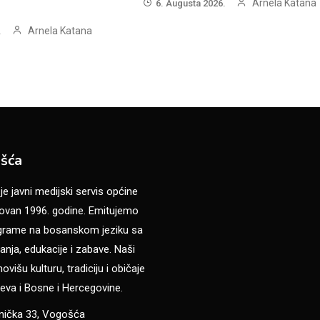
Arnela Katana
6. Augusta 2026.
Arnela Katana
.
šća
 javni medijski servis općine
van 1996. godine. Emitujemo
ograme na bosanskom jeziku sa
anja, edukacije i zabave. Naši
višu kulturu, tradiciju i običaje
eva i Bosne i Hercegovine.
anička 33, Vogošća