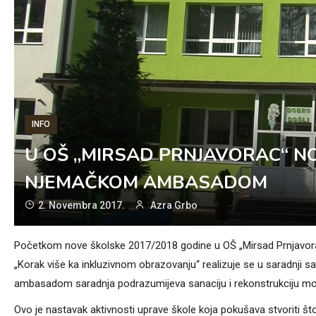
INFO
U OŠ „MIRSAD PRNJAVORAC“ NO
NJEMAČKOM AMBASADOM
2. Novembra 2017.
Azra Grbo
Početkom nove školske 2017/2018 godine u OŠ „Mirsad Prnjavorac
„Korak više ka inkluzivnom obrazovanju“ realizuje se u saradnji
ambasadom saradnja podrazumijeva sanaciju i rekonstrukciju mok
Ovo je nastavak aktivnosti uprave škole koja pokušava stvoriti što 