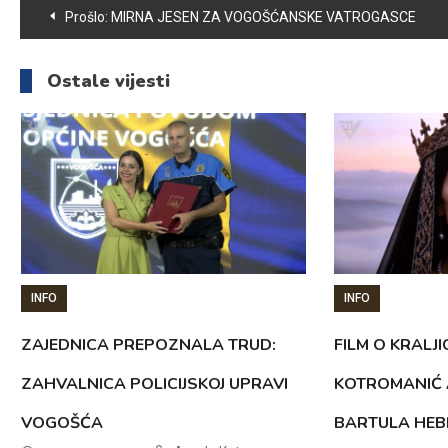
Navigacija
Prošlo:
MIRNA JESEN ZA VOGOŠĆANSKE VATROGASCE
članaka
Ostale vijesti
INFO
INFO
ZAJEDNICA PREPOZNALA TRUD:
FILM O KRALJI
ZAHVALNICA POLICIJSKOJ UPRAVI
KOTROMANIĆ 
VOGOŠĆA
BARTULA HEB