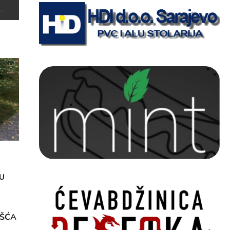
U
OŠĆA