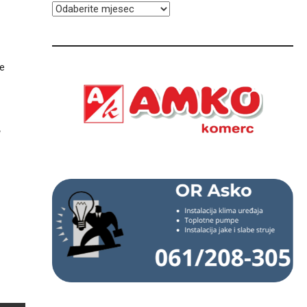
ARHIVA
le
“