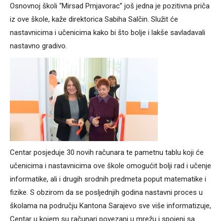
Osnovnoj školi “Mirsad Prnjavorac” još jedna je pozitivna priča
iz ove škole, kaže direktorica Sabiha Salčin. Služit će
nastavnicima i učenicima kako bi što bolje i lakše savladavali
nastavno gradivo.
Centar posjeduje 30 novih računara te pametnu tablu koji će
učenicima i nastavnicima ove škole omogućit bolji rad i učenje
informatike, ali i drugih srodnih predmeta poput matematike i
fizike. S obzirom da se posljednjih godina nastavni proces u
školama na području Kantona Sarajevo sve više informatizuje,
Centar u kojem su računari povezani u mrežu i spojeni sa