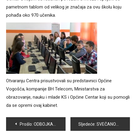
pametnom tablom od velikog je značaja za ovu školu koju
pohađa oko 970 učenika.
Otvaranju Centra prisustvovali su predstavnici Općine
Vogošća, kompanije BH Telecom, Ministarstva za
obrazovanje, nauku i mlade KS i Općine Centar koji su pomogli
da se opremi ovaj kabinet.
Navigacija
Prošlo:
ODBOJKAŠICE VOGOŠĆE PORAŽENE OD OK ILIDŽA
Sljedeće:
SVEČANOM PRIREDBOM UČENICI OŠ “MIRSAD PRNJAVORAC” POČELI OBILJEŽAVANJE DANA DRŽAVNOSTI