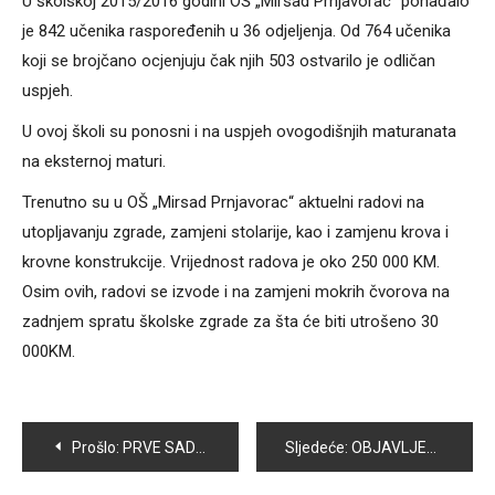
U školskoj 2015/2016 godini OŠ „Mirsad Prnjavorac“ pohađalo
je 842 učenika raspoređenih u 36 odjeljenja. Od 764 učenika
koji se brojčano ocjenjuju čak njih 503 ostvarilo je odličan
uspjeh.
U ovoj školi su ponosni i na uspjeh ovogodišnjih maturanata
na eksternoj maturi.
Trenutno su u OŠ „Mirsad Prnjavorac“ aktuelni radovi na
utopljavanju zgrade, zamjeni stolarije, kao i zamjenu krova i
krovne konstrukcije. Vrijednost radova je oko 250 000 KM.
Osim ovih, radovi se izvode i na zamjeni mokrih čvorova na
zadnjem spratu školske zgrade za šta će biti utrošeno 30
000KM.
Navigacija
Prošlo:
PRVE SADNICE BRZORASTUĆEG DRVETA PAULOVNIJE ZASAĐENE I U VOGOŠĆI
Sljedeće:
OBJAVLJEN PRELIMINARNI PREGLED OVJERENIH KANDIDACIJSKIH LISTI I KANDIDATA ZA LOKALNE IZBORE 2016. – ZA IZBORE U VOGOŠĆI PRIJAVLJENO 200 KANDIDATA IZ 11 POLITIČKIH SUBJEKATA